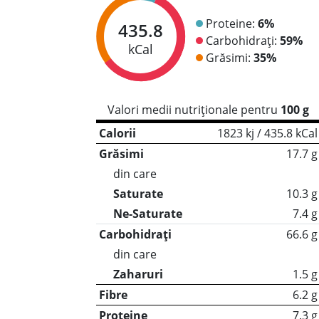
Proteine:
6%
435.8
Carbohidrați:
59%
kCal
Grăsimi:
35%
Valori medii nutriționale pentru
100 g
Calorii
1823 kj / 435.8 kCal
Grăsimi
17.7 g
din care
Saturate
10.3 g
Ne-Saturate
7.4 g
Carbohidrați
66.6 g
din care
Zaharuri
1.5 g
Fibre
6.2 g
Proteine
7.3 g