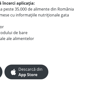
 încerci aplicația:
le a peste 35.000 de alimente din România
e mese cu informațiile nutriționale gata
lor
codului de bare
ale ale alimentelor
Descarcă din
App Store