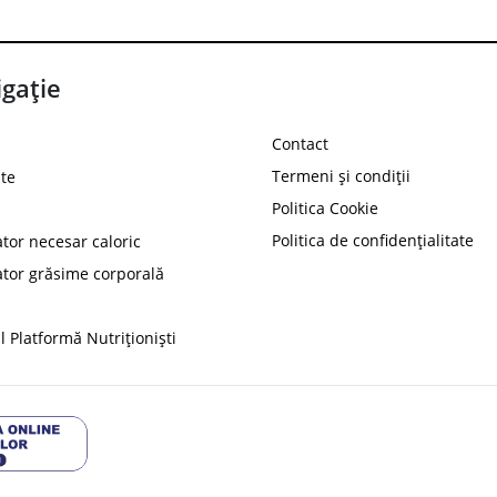
gație
Contact
Termeni și condiții
te
Politica Cookie
Politica de confidențialitate
ator necesar caloric
PROT
ator grăsime corporală
Ai
10%
reducere la
folosind codul
 Platformă Nutriționiști
Profită 