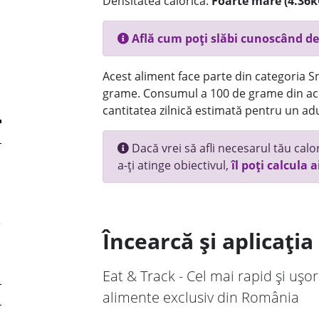
Densitatea calorică:
Foarte mare (4.36k
Află cum poți slăbi cunoscând de
Acest aliment face parte din categoria Sna
grame. Consumul a 100 de grame din ace
cantitatea zilnică estimată pentru un adu
Dacă vrei să afli necesarul tău calori
a-ți atinge obiectivul,
îl poți calcula a
Încearcă și aplicați
Eat & Track - Cel mai rapid și ușor
alimente exclusiv din România