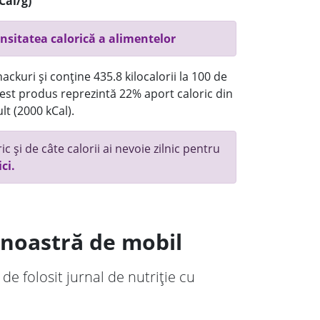
Cal/g)
nsitatea calorică a alimentelor
ckuri și conține 435.8 kilocalorii la 100 de
st produs reprezintă 22% aport caloric din
lt (2000 kCal).
c și de câte calorii ai nevoie zilnic pentru
ici.
a noastră de mobil
 de folosit jurnal de nutriție cu