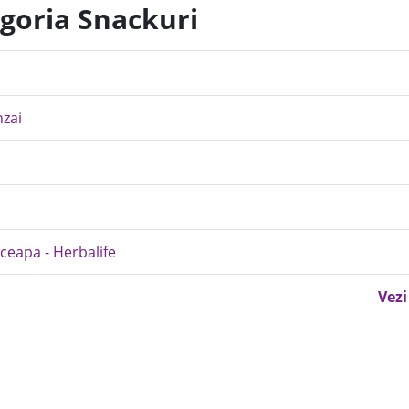
egoria Snackuri
nzai
ceapa - Herbalife
Vezi