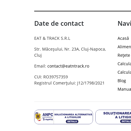
Date de contact
Navi
EAT & TRACK S.R.L
Acasă
Alimen
Str. Măceșului, Nr. 23A, Cluj-Napoca,
Cluj
Rețete
Calcul
Email:
contact@eatntrack.ro
Calcul
CUI: RO39757359
Blog
Registrul Comerțului: J12/1798/2021
Manual