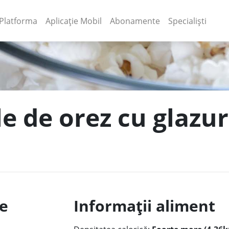
(current)
(current)
Platforma
Aplicație Mobil
Abonamente
Specialiști
e de orez cu glazur
le
Informații aliment