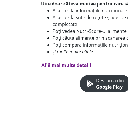
Uite doar câteva motive pentru care să
Ai acces la informațiile nutriționa
Ai acces la sute de rețete și idei d
completate
Poți vedea Nutri-Score-ul alimente
Poți căuta alimente prin scanarea 
Poți compara informațiile nutrițion
și multe multe altele...
Află mai multe detalii
Descarcă din
Google Play