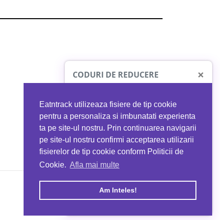
×
CODURI DE REDUCERE
Eatntrack utilizeaza fisiere de tip cookie
O41
MYPROTEIN
pentru a personaliza si imbunatati experienta
ta pe site-ul nostru. Prin continuarea navigarii
 orice comandă
Ai
40%
reducere la orice comandă
pe site-ul nostru confirmi acceptarea utilizarii
EATNTRACK
folosind codul
EATTRACK
fisierelor de tip cookie conform Politicii de
Cookie.
Afla mai multe
acum
Profită acum
Am Inteles!
Copyright © 2026 EAT & TRACK S.R.L