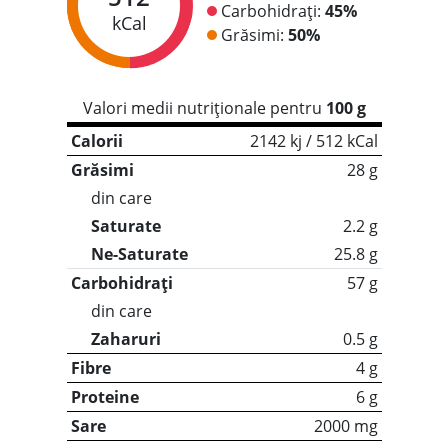
Carbohidrați:
45%
kCal
Grăsimi:
50%
Valori medii nutriționale pentru
100 g
Calorii
2142 kj / 512 kCal
Grăsimi
28 g
din care
Saturate
2.2 g
Ne-Saturate
25.8 g
Carbohidrați
57 g
din care
Zaharuri
0.5 g
Fibre
4 g
Proteine
6 g
Sare
2000 mg