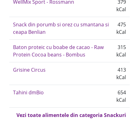
WellMix Sport - Rossmann
379
kCal
Snack din porumb si orez cu smantana si
475
ceapa Benlian
kCal
Baton proteic cu boabe de cacao - Raw
315
Protein Cocoa beans - Bombus
kCal
Grisine Circus
413
kCal
Tahini dmBio
654
kCal
Vezi toate alimentele din categoria Snackuri