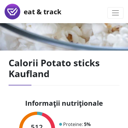
eat & track
Calorii Potato sticks
Kaufland
Informații nutriționale
Proteine:
5%
512