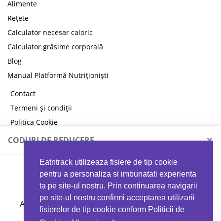
Alimente
Rețete
Calculator necesar caloric
Calculator grăsime corporală
Blog
Manual Platformă Nutriționiști
Contact
Termeni și condiții
Politica Cookie
Politica de confidențialitate
×
CODURI DE REDUCERE
Eatntrack utilizeaza fisiere de tip cookie
MYPROTEIN
pentru a personaliza si imbunatati experienta
ta pe site-ul nostru. Prin continuarea navigarii
pe site-ul nostru confirmi acceptarea utilizarii
Ai
40%
reducere la orice comandă folosind codul
fisierelor de tip cookie conform Politicii de
EATTRACK