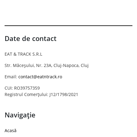
Date de contact
EAT & TRACK S.R.L
Str. Măceșului, Nr. 23A, Cluj-Napoca, Cluj
Email:
contact@eatntrack.ro
CUI: RO39757359
Registrul Comerțului: J12/1798/2021
Navigație
Acasă