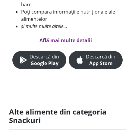
bare
Poți compara informațiile nutriționale ale
alimentelor
și multe multe altele...
Află mai multe detalii
Descarcă din
Descarcă din
Google Play
App Store
Alte alimente din categoria
Snackuri