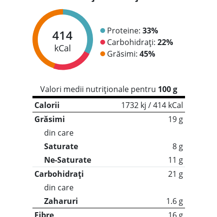
Proteine:
33%
414
Carbohidrați:
22%
kCal
Grăsimi:
45%
Valori medii nutriționale pentru
100 g
Calorii
1732 kj / 414 kCal
Grăsimi
19 g
din care
Saturate
8 g
Ne-Saturate
11 g
Carbohidrați
21 g
din care
Zaharuri
1.6 g
Fibre
16 g