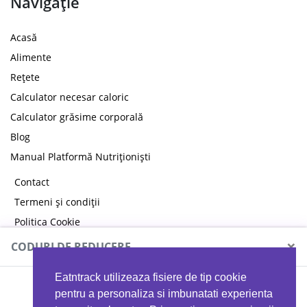
Navigație
Acasă
Alimente
Rețete
Calculator necesar caloric
Calculator grăsime corporală
Blog
Manual Platformă Nutriționiști
Contact
Termeni și condiții
Politica Cookie
Politica de confidențialitate
×
CODURI DE REDUCERE
Eatntrack utilizeaza fisiere de tip cookie
MYPROTEIN
pentru a personaliza si imbunatati experienta