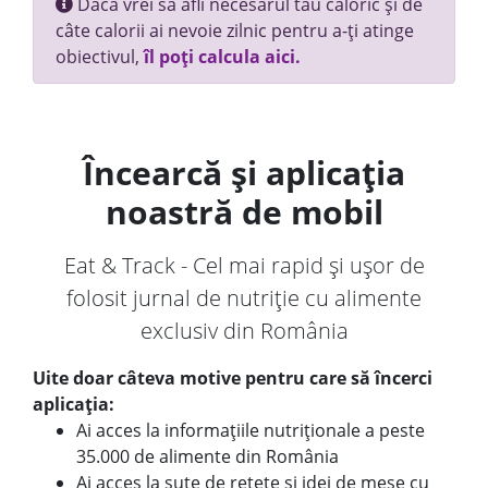
Dacă vrei să afli necesarul tău caloric și de
câte calorii ai nevoie zilnic pentru a-ți atinge
obiectivul,
îl poți calcula aici.
Încearcă și aplicația
noastră de mobil
Eat & Track - Cel mai rapid și ușor de
folosit jurnal de nutriție cu alimente
exclusiv din România
Uite doar câteva motive pentru care să încerci
aplicația:
Ai acces la informațiile nutriționale a peste
35.000 de alimente din România
Ai acces la sute de rețete și idei de mese cu