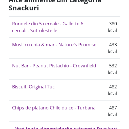
Snackuri
Rondele din 5 cereale - Gallette 6
380
cereali - Sottolestelle
kCal
Musli cu chia & mar - Nature's Promise
433
kCal
Nut Bar - Peanut Pistachio - Crownfield
532
kCal
Biscuiti Original Tuc
482
kCal
Chips de platano Chile dulce - Turbana
487
kCal
Vezi toate alimentele din categoria Snackuri