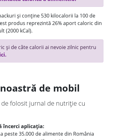
ackuri și conține 530 kilocalorii la 100 de
st produs reprezintă 26% aport caloric din
lt (2000 kCal).
c și de câte calorii ai nevoie zilnic pentru
ici.
a noastră de mobil
 de folosit jurnal de nutriție cu
 încerci aplicația:
le a peste 35.000 de alimente din România