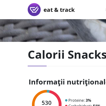
eat & track
Calorii Snacks
Informații nutriționa
Proteine:
3%
530
Carbohidrați:
51%