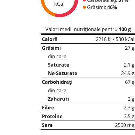
kCal
Grăsimi:
46%
Valori medii nutriționale pentru
100 g
Calorii
2218 kj / 530 kCal
Grăsimi
27 g
din care
Saturate
2.1 g
Ne-Saturate
24.9 g
Carbohidrați
67 g
din care
Zaharuri
2 g
Fibre
2.3 g
Proteine
3.5 g
Sare
2500 mg