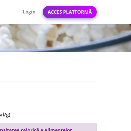
Login
ACCES PLATFORMĂ
al/g)
nsitatea calorică a alimentelor