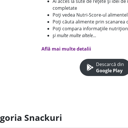
Ai acces la sute de rețete și idei d
completate
Poți vedea Nutri-Score-ul alimente
Poți căuta alimente prin scanarea 
Poți compara informațiile nutrițion
și multe multe altele...
Află mai multe detalii
Descarcă din
Google Play
egoria Snackuri