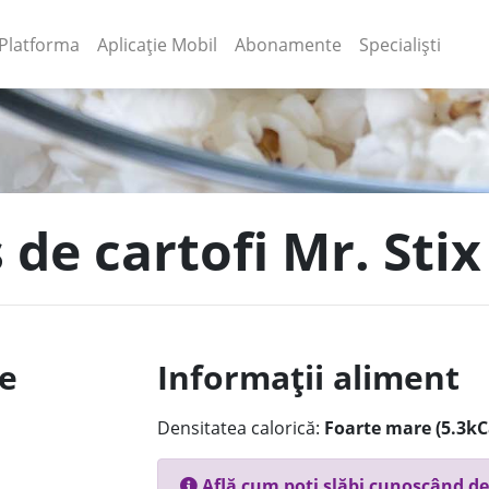
(current)
(current)
Platforma
Aplicație Mobil
Abonamente
Specialiști
 de cartofi Mr. Stix
le
Informații aliment
Densitatea calorică:
Foarte mare (5.3kC
Află cum poți slăbi cunoscând de