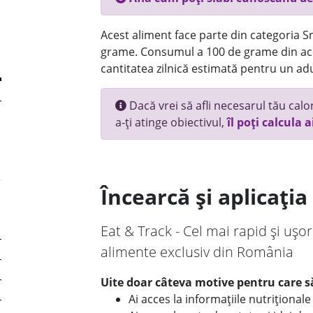
Acest aliment face parte din categoria Sn
grame. Consumul a 100 de grame din ace
cantitatea zilnică estimată pentru un adu
Dacă vrei să afli necesarul tău calori
a-ți atinge obiectivul,
îl poți calcula a
Încearcă și aplicați
Eat & Track - Cel mai rapid și ușor
alimente exclusiv din România
Uite doar câteva motive pentru care să
Ai acces la informațiile nutriționa