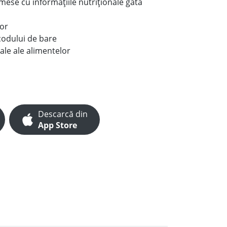
e mese cu informațiile nutriționale gata
lor
codului de bare
ale ale alimentelor
Descarcă din
App Store