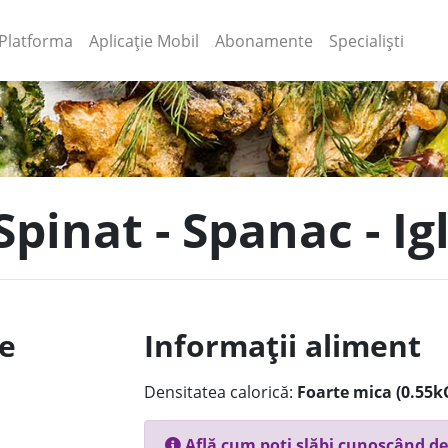
(current)
(current)
Platforma
Aplicație Mobil
Abonamente
Specialiști
pinat - Spanac - Ig
le
Informații aliment
Densitatea calorică:
Foarte mica (0.55k
Află cum poți slăbi cunoscând de