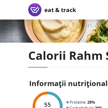
eat & track
Calorii Rahm S
Informații nutriționa
Proteine:
28%
55
Carbohidrați:
26%