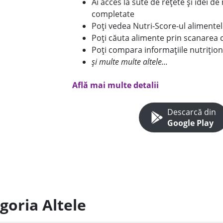
Ai acces la sute de rețete și idei d
completate
Poți vedea Nutri-Score-ul alimente
Poți căuta alimente prin scanarea 
Poți compara informațiile nutrițion
și multe multe altele...
Află mai multe detalii
Descarcă din
Google Play
goria Altele