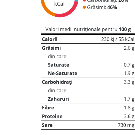
kCal
Grăsimi:
46%
Valori medii nutriționale pentru
100 g
Calorii
230 kj / 55 kCal
Grăsimi
2.6 g
din care
Saturate
0.7 g
Ne-Saturate
1.9 g
Carbohidrați
3.3 g
din care
Zaharuri
1.7 g
Fibre
1.8 g
Proteine
3.6 g
Sare
730 mg