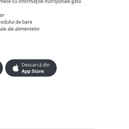
e mese cu informațiile nutriționale gata
lor
codului de bare
ale ale alimentelor
Descarcă din
App Store