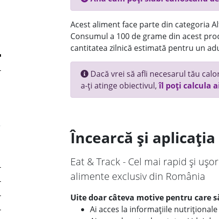
Acest aliment face parte din categoria Alt
Consumul a 100 de grame din acest prod
cantitatea zilnică estimată pentru un adu
Dacă vrei să afli necesarul tău calori
a-ți atinge obiectivul,
îl poți calcula a
Încearcă și aplicați
Eat & Track - Cel mai rapid și ușor
alimente exclusiv din România
Uite doar câteva motive pentru care să
Ai acces la informațiile nutriționa