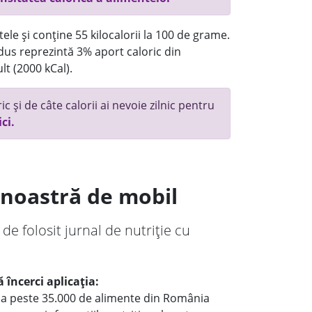
ele și conține 55 kilocalorii la 100 de grame.
us reprezintă 3% aport caloric din
lt (2000 kCal).
c și de câte calorii ai nevoie zilnic pentru
ici.
a noastră de mobil
 de folosit jurnal de nutriție cu
 încerci aplicația:
le a peste 35.000 de alimente din România