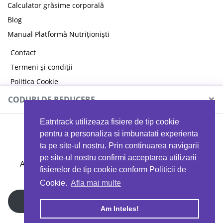
Calculator grăsime corporală
Blog
Manual Platformă Nutriționiști
Contact
Termeni și condiții
Politica Cookie
Politica de confidențialitate
×
CODURI DE REDUCERE
Eatntrack utilizeaza fisiere de tip cookie
MYPROTEIN
pentru a personaliza si imbunatati experienta
ta pe site-ul nostru. Prin continuarea navigarii
pe site-ul nostru confirmi acceptarea utilizarii
Ai
40%
reducere la orice comandă folosind codul
fisierelor de tip cookie conform Politicii de
EATTRACK
Cookie.
Afla mai multe
Profită acum
Am Inteles!
Copyright © 2026 EAT & TRACK S.R.L