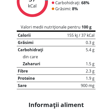
Carbohidrați:
68%
kCal
Grăsimi:
8%
Valori medii nutriționale pentru
100 g
Calorii
155 kj / 37 kCal
Grăsimi
0.3 g
Carbohidrați
5.4 g
din care
Zaharuri
1.5 g
Fibre
2.3 g
Proteine
1.9 g
Sare
900 mg
Informații aliment