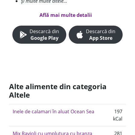
și multe multe altele...
Află mai multe detalii
Descarcă din
Descarcă din
Google Play
App Store
Alte alimente din categoria
Altele
Inele de calamari în aluat Ocean Sea
197
kCal
Mix Ravioli cu umplutura cu branza
281