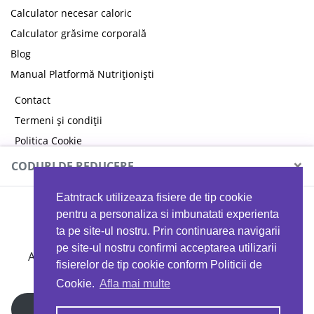
Calculator necesar caloric
Calculator grăsime corporală
Blog
Manual Platformă Nutriționiști
Contact
Termeni și condiții
Politica Cookie
Politica de confidențialitate
×
CODURI DE REDUCERE
Eatntrack utilizeaza fisiere de tip cookie
MYPROTEIN
pentru a personaliza si imbunatati experienta
ta pe site-ul nostru. Prin continuarea navigarii
pe site-ul nostru confirmi acceptarea utilizarii
Ai
40%
reducere la orice comandă folosind codul
fisierelor de tip cookie conform Politicii de
EATTRACK
Cookie.
Afla mai multe
Profită acum