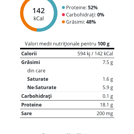
Proteine:
52%
142
Carbohidrați:
0%
kCal
Grăsimi:
48%
Valori medii nutriționale pentru
100 g
Calorii
594 kj / 142 kCal
Grăsimi
7.5 g
din care
Saturate
1.6 g
Ne-Saturate
5.9 g
Carbohidrați
0.1 g
Proteine
18.1 g
Sare
200 mg