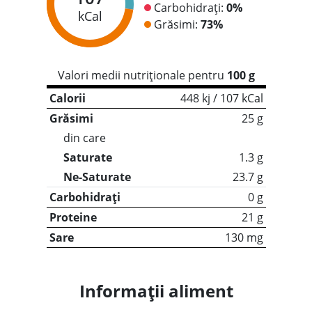
Carbohidrați:
0%
kCal
Grăsimi:
73%
Valori medii nutriționale pentru
100 g
Calorii
448 kj / 107 kCal
Grăsimi
25 g
din care
Saturate
1.3 g
Ne-Saturate
23.7 g
Carbohidrați
0 g
Proteine
21 g
Sare
130 mg
Informații aliment