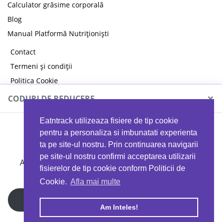
Calculator grăsime corporală
Blog
Manual Platformă Nutriționiști
Contact
Termeni și condiții
Politica Cookie
Politica de confidențialitate
×
CODURI DE REDUCERE
Eatntrack utilizeaza fisiere de tip cookie
MYPROTEIN
pentru a personaliza si imbunatati experienta
ta pe site-ul nostru. Prin continuarea navigarii
pe site-ul nostru confirmi acceptarea utilizarii
Ai
40%
reducere la orice comandă folosind codul
fisierelor de tip cookie conform Politicii de
EATTRACK
Cookie.
Afla mai multe
Profită acum
Am Inteles!
Copyright © 2026 EAT & TRACK S.R.L