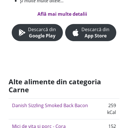
și multe multe altele...
Află mai multe detalii
Descarcă din
Descarcă din
Google Play
App Store
Alte alimente din categoria
Carne
Danish Sizzling Smoked Back Bacon
259
kCal
Mici de vita si porc - Cora
152