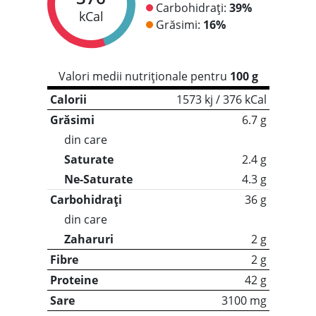
Carbohidrați:
39%
kCal
Grăsimi:
16%
Valori medii nutriționale pentru
100 g
Calorii
1573 kj / 376 kCal
Grăsimi
6.7 g
din care
Saturate
2.4 g
Ne-Saturate
4.3 g
Carbohidrați
36 g
din care
Zaharuri
2 g
Fibre
2 g
Proteine
42 g
Sare
3100 mg