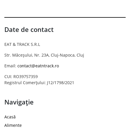
Date de contact
EAT & TRACK S.R.L
Str. Măceșului, Nr. 23A, Cluj-Napoca, Cluj
Email:
contact@eatntrack.ro
CUI: RO39757359
Registrul Comerțului: J12/1798/2021
Navigație
Acasă
Alimente