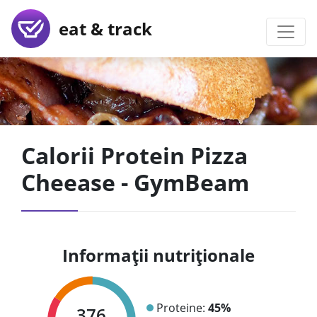
eat & track
Calorii Protein Pizza
Cheease - GymBeam
Informații nutriționale
Proteine:
45%
376