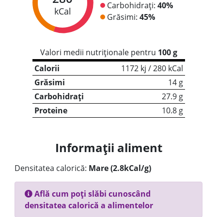
Carbohidrați:
40%
kCal
Grăsimi:
45%
Valori medii nutriționale pentru
100 g
Calorii
1172 kj / 280 kCal
Grăsimi
14 g
Carbohidrați
27.9 g
Proteine
10.8 g
Informații aliment
Densitatea calorică:
Mare (2.8kCal/g)
Află cum poți slăbi cunoscând
densitatea calorică a alimentelor