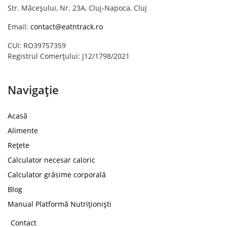
Str. Măceșului, Nr. 23A, Cluj-Napoca, Cluj
Email:
contact@eatntrack.ro
CUI: RO39757359
Registrul Comerțului: J12/1798/2021
Navigație
Acasă
Alimente
Rețete
Calculator necesar caloric
Calculator grăsime corporală
Blog
Manual Platformă Nutriționiști
Contact