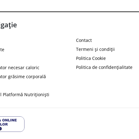
gație
Contact
Termeni și condiții
te
Politica Cookie
Politica de confidențialitate
ator necesar caloric
PROT
ator grăsime corporală
Ai
10%
reducere la
folosind codul
 Platformă Nutriționiști
Profită 