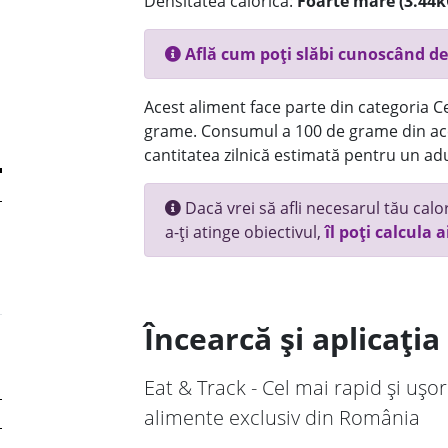
Densitatea calorică:
Foarte mare (3.44k
Află cum poți slăbi cunoscând de
Acest aliment face parte din categoria Ce
grame. Consumul a 100 de grame din ace
cantitatea zilnică estimată pentru un adu
Dacă vrei să afli necesarul tău calori
a-ți atinge obiectivul,
îl poți calcula a
Încearcă și aplicați
Eat & Track - Cel mai rapid și ușor
alimente exclusiv din România