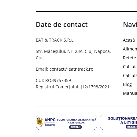
Date de contact
Navi
EAT & TRACK S.R.L
Acasă
Alimen
Str. Măceșului, Nr. 23A, Cluj-Napoca,
Cluj
Rețete
Calcul
Email:
contact@eatntrack.ro
Calcul
CUI: RO39757359
Blog
Registrul Comerțului: J12/1798/2021
Manual