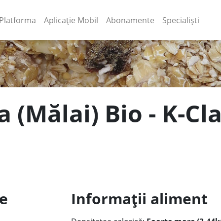
(current)
(current)
Platforma
Aplicație Mobil
Abonamente
Specialiști
a (Mălai) Bio - K-Cl
le
Informații aliment