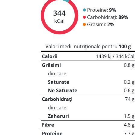
Proteine:
9%
344
Carbohidrați:
89%
kCal
Grăsimi:
2%
Valori medii nutriționale pentru
100 g
Calorii
1439 kj / 344 kCal
Grăsimi
0.8 g
din care
Saturate
0.2 g
Ne-Saturate
0.6 g
Carbohidrați
74 g
din care
Zaharuri
1.5 g
Fibre
4.8 g
Proteine
7.7 g