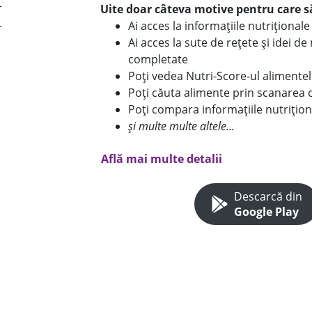
Uite doar câteva motive pentru care să
Ai acces la informațiile nutriționa
Ai acces la sute de rețete și idei d
completate
Poți vedea Nutri-Score-ul alimente
Poți căuta alimente prin scanarea 
Poți compara informațiile nutrițion
și multe multe altele...
Află mai multe detalii
Descarcă din
Google Play