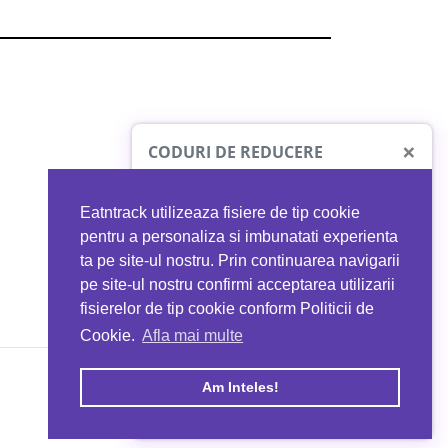
×
CODURI DE REDUCERE
Eatntrack utilizeaza fisiere de tip cookie
O41
MYPROTEIN
pentru a personaliza si imbunatati experienta
ta pe site-ul nostru. Prin continuarea navigarii
 orice comandă
Ai
40%
reducere la orice comandă
pe site-ul nostru confirmi acceptarea utilizarii
EATNTRACK
folosind codul
EATTRACK
fisierelor de tip cookie conform Politicii de
Cookie.
Afla mai multe
acum
Profită acum
Am Inteles!
Copyright © 2026 EAT & TRACK S.R.L