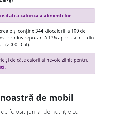
Cal/g)
nsitatea calorică a alimentelor
reale și conține 344 kilocalorii la 100 de
st produs reprezintă 17% aport caloric din
lt (2000 kCal).
c și de câte calorii ai nevoie zilnic pentru
ici.
a noastră de mobil
 de folosit jurnal de nutriție cu