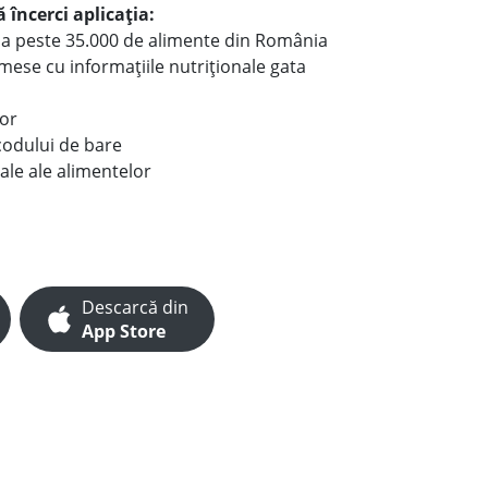
 încerci aplicația:
le a peste 35.000 de alimente din România
e mese cu informațiile nutriționale gata
lor
codului de bare
ale ale alimentelor
Descarcă din
App Store