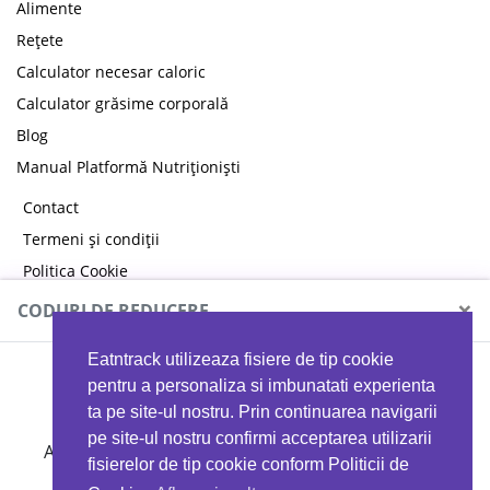
Alimente
Rețete
Calculator necesar caloric
Calculator grăsime corporală
Blog
Manual Platformă Nutriționiști
Contact
Termeni și condiții
Politica Cookie
Politica de confidențialitate
×
CODURI DE REDUCERE
Eatntrack utilizeaza fisiere de tip cookie
MYPROTEIN
pentru a personaliza si imbunatati experienta
ta pe site-ul nostru. Prin continuarea navigarii
pe site-ul nostru confirmi acceptarea utilizarii
Ai
40%
reducere la orice comandă folosind codul
fisierelor de tip cookie conform Politicii de
EATTRACK