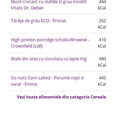
Musli crocant cu stafide si grau incoltit
444
Vitalis Dr. Oetker
kCal
Tărâțe de grâu ECO - Pronat
262
kCal
High protein porridge schoko/Brownie -
410
Crownfield (Lidl)
kCal
Wafe din orez cu ciocolata cu lapte Hig
480
kCal
Go nuts Corn salted - Porumb copt si
445
sarat - Emma
kCal
Vezi toate alimentele din categoria Cereale