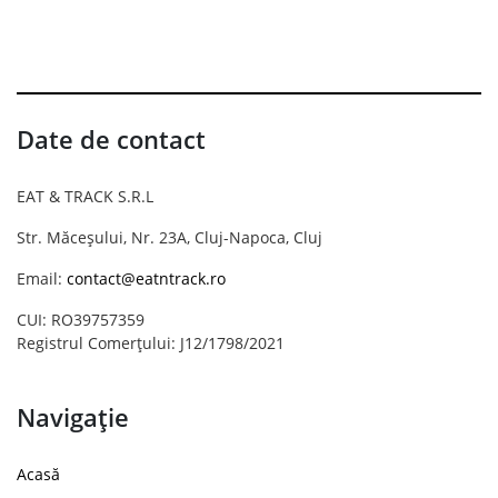
Date de contact
EAT & TRACK S.R.L
Str. Măceșului, Nr. 23A, Cluj-Napoca, Cluj
Email:
contact@eatntrack.ro
CUI: RO39757359
Registrul Comerțului: J12/1798/2021
Navigație
Acasă