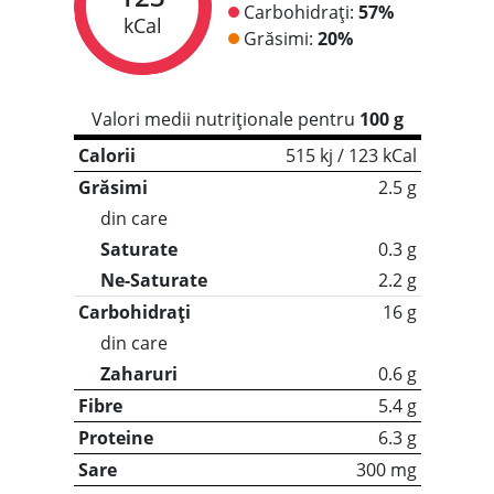
Carbohidrați:
57%
kCal
Grăsimi:
20%
Valori medii nutriționale pentru
100 g
Calorii
515 kj / 123 kCal
Grăsimi
2.5 g
din care
Saturate
0.3 g
Ne-Saturate
2.2 g
Carbohidrați
16 g
din care
Zaharuri
0.6 g
Fibre
5.4 g
Proteine
6.3 g
Sare
300 mg