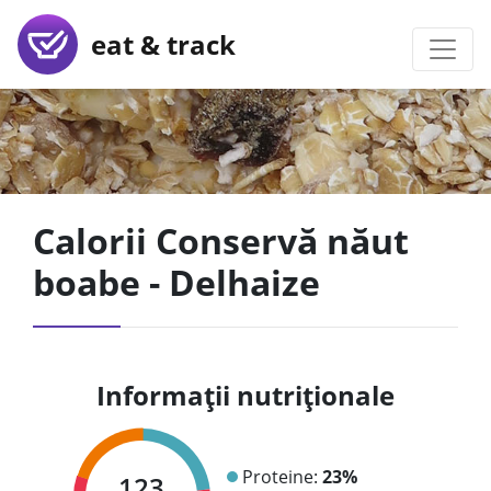
eat & track
Calorii Conservă năut
boabe - Delhaize
Informații nutriționale
Proteine:
23%
123