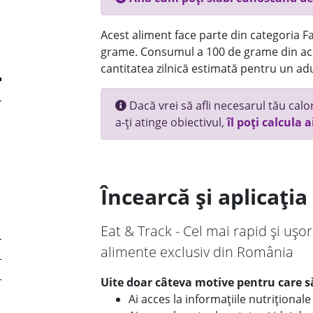
Acest aliment face parte din categoria Fas
grame. Consumul a 100 de grame din ace
cantitatea zilnică estimată pentru un adu
Dacă vrei să afli necesarul tău calori
a-ți atinge obiectivul,
îl poți calcula a
Încearcă și aplicați
Eat & Track - Cel mai rapid și ușor
alimente exclusiv din România
Uite doar câteva motive pentru care să
Ai acces la informațiile nutriționa