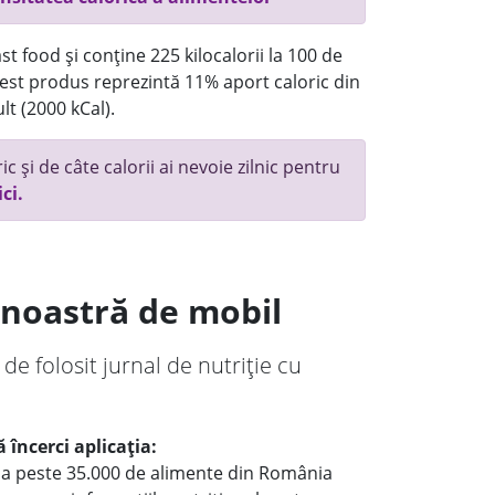
t food și conține 225 kilocalorii la 100 de
st produs reprezintă 11% aport caloric din
lt (2000 kCal).
c și de câte calorii ai nevoie zilnic pentru
ici.
a noastră de mobil
 de folosit jurnal de nutriție cu
 încerci aplicația:
le a peste 35.000 de alimente din România