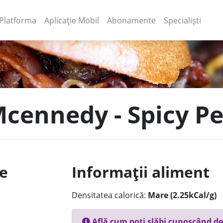
(current)
(current)
Platforma
Aplicație Mobil
Abonamente
Specialiști
 Mcennedy - Spicy P
le
Informații aliment
Densitatea calorică:
Mare (2.25kCal/g)
Află cum poți slăbi cunoscând de