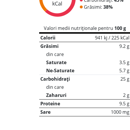
kCal
Grăsimi:
38%
Valori medii nutriționale pentru
100 g
Calorii
941 kj / 225 kCal
Grăsimi
9.2 g
din care
Saturate
3.5 g
Ne-Saturate
5.7 g
Carbohidrați
25 g
din care
Zaharuri
2 g
Proteine
9.5 g
Sare
1000 mg