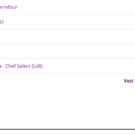
arrefour
ct
- Chef Select (Lidl)
Vezi