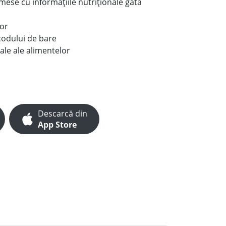
e mese cu informațiile nutriționale gata
lor
codului de bare
ale ale alimentelor
Descarcă din
App Store