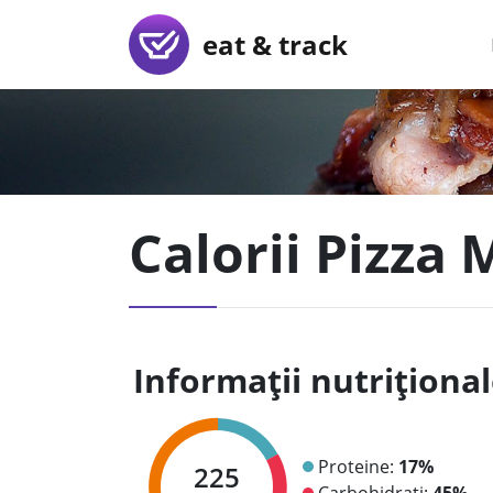
eat & track
Calorii Pizza
Informații nutriționa
Proteine:
17%
225
Carbohidrați:
45%