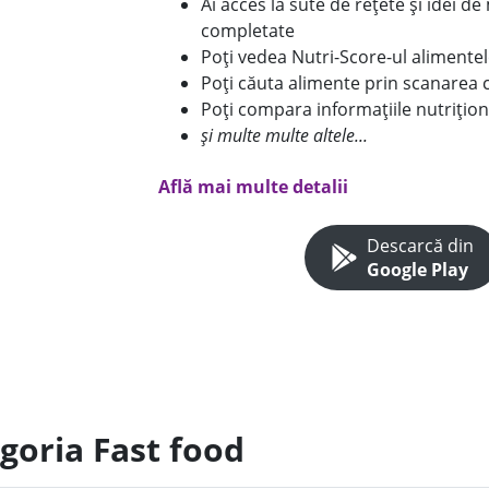
Ai acces la sute de rețete și idei d
completate
Poți vedea Nutri-Score-ul alimente
Poți căuta alimente prin scanarea 
Poți compara informațiile nutrițion
și multe multe altele...
Află mai multe detalii
Descarcă din
Google Play
goria Fast food