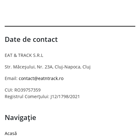
Date de contact
EAT & TRACK S.R.L
Str. Măceșului, Nr. 23A, Cluj-Napoca, Cluj
Email:
contact@eatntrack.ro
CUI: RO39757359
Registrul Comerțului: J12/1798/2021
Navigație
Acasă