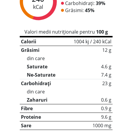
Carbohidrați:
39%
kCal
Grăsimi:
45%
Valori medii nutriționale pentru
100 g
Calorii
1004 kj / 240 kCal
Grăsimi
12 g
din care
Saturate
4.6 g
Ne-Saturate
7.4 g
Carbohidrați
23 g
din care
Zaharuri
0.6 g
Fibre
0.9 g
Proteine
9.6 g
Sare
1000 mg