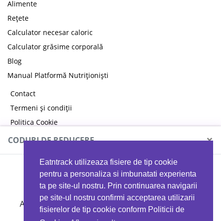
Alimente
Rețete
Calculator necesar caloric
Calculator grăsime corporală
Blog
Manual Platformă Nutriționiști
Contact
Termeni și condiții
Politica Cookie
Politica de confidențialitate
×
CODURI DE REDUCERE
Eatntrack utilizeaza fisiere de tip cookie
MYPROTEIN
pentru a personaliza si imbunatati experienta
ta pe site-ul nostru. Prin continuarea navigarii
pe site-ul nostru confirmi acceptarea utilizarii
Ai
40%
reducere la orice comandă folosind codul
fisierelor de tip cookie conform Politicii de
EATTRACK