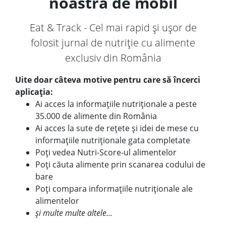
noastră de mobil
Eat & Track - Cel mai rapid și ușor de
folosit jurnal de nutriție cu alimente
exclusiv din România
Uite doar câteva motive pentru care să încerci
aplicația:
Ai acces la informațiile nutriționale a peste
35.000 de alimente din România
Ai acces la sute de rețete și idei de mese cu
informațiile nutriționale gata completate
Poți vedea Nutri-Score-ul alimentelor
Poți căuta alimente prin scanarea codului de
bare
Poți compara informațiile nutriționale ale
alimentelor
și multe multe altele...