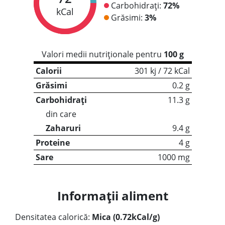
Carbohidrați:
72%
kCal
Grăsimi:
3%
Valori medii nutriționale pentru
100 g
Calorii
301 kj / 72 kCal
Grăsimi
0.2 g
Carbohidrați
11.3 g
din care
Zaharuri
9.4 g
Proteine
4 g
Sare
1000 mg
Informații aliment
Densitatea calorică:
Mica (0.72kCal/g)