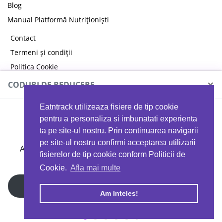
Blog
Manual Platformă Nutriționiști
Contact
Termeni și condiții
Politica Cookie
Politica de confidențialitate
×
CODURI DE REDUCERE
Eatntrack utilizeaza fisiere de tip cookie
MYPROTEIN
pentru a personaliza si imbunatati experienta
ta pe site-ul nostru. Prin continuarea navigarii
pe site-ul nostru confirmi acceptarea utilizarii
Ai
40%
reducere la orice comandă folosind codul
fisierelor de tip cookie conform Politicii de
EATTRACK
Cookie.
Afla mai multe
Profită acum
Am Inteles!
Copyright © 2026 EAT & TRACK S.R.L