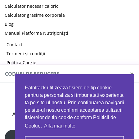
Calculator necesar caloric
Calculator grăsime corporală
Blog
Manual Platformă Nutriționiști
Contact
Termeni și condiții
Politica Cookie
Politica de confidențialitate
×
CODURI DE REDUCERE
Eatntrack utilizeaza fisiere de tip cookie
MYPROTEIN
pentru a personaliza si imbunatati experienta
ta pe site-ul nostru. Prin continuarea navigarii
pe site-ul nostru confirmi acceptarea utilizarii
Ai
40%
reducere la orice comandă folosind codul
fisierelor de tip cookie conform Politicii de
EATTRACK
Cookie.
Afla mai multe
Profită acum