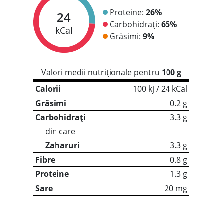
Proteine:
26%
24
Carbohidrați:
65%
kCal
Grăsimi:
9%
Valori medii nutriționale pentru
100 g
Calorii
100 kj / 24 kCal
Grăsimi
0.2 g
Carbohidrați
3.3 g
din care
Zaharuri
3.3 g
Fibre
0.8 g
Proteine
1.3 g
Sare
20 mg