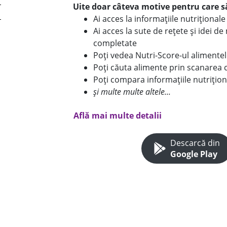
Uite doar câteva motive pentru care să
Ai acces la informațiile nutriționa
Ai acces la sute de rețete și idei d
completate
Poți vedea Nutri-Score-ul alimente
Poți căuta alimente prin scanarea 
Poți compara informațiile nutrițion
și multe multe altele...
Află mai multe detalii
Descarcă din
Google Play