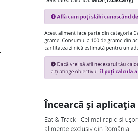
Densitatea calorică:
Mica (1.05kCal/g)
Află cum poți slăbi cunoscând de
Acest aliment face parte din categoria Ca
grame. Consumul a 100 de grame din ace
cantitatea zilnică estimată pentru un adu
Dacă vrei să afli necesarul tău calori
a-ți atinge obiectivul,
îl poți calcula a
Încearcă și aplicați
Eat & Track - Cel mai rapid și ușor
alimente exclusiv din România