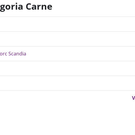
egoria Carne
porc Scandia
V