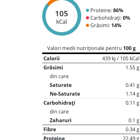
Proteine:
86%
105
Carbohidrați:
0%
kCal
Grăsimi:
14%
Valori medii nutriționale pentru
100 g
Calorii
439 kj / 105 kCal
Grăsimi
1.55 g
din care
Saturate
0.41 g
Ne-Saturate
1.14 g
Carbohidrați
0.11 g
din care
Zaharuri
0.1 g
Fibre
0.34 g
Proteine
22.49 g