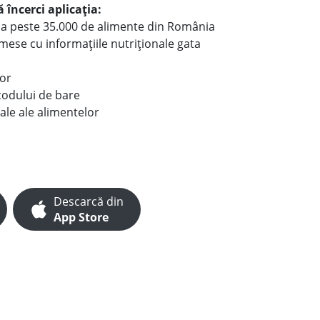
 încerci aplicația:
le a peste 35.000 de alimente din România
e mese cu informațiile nutriționale gata
lor
codului de bare
ale ale alimentelor
Descarcă din
App Store