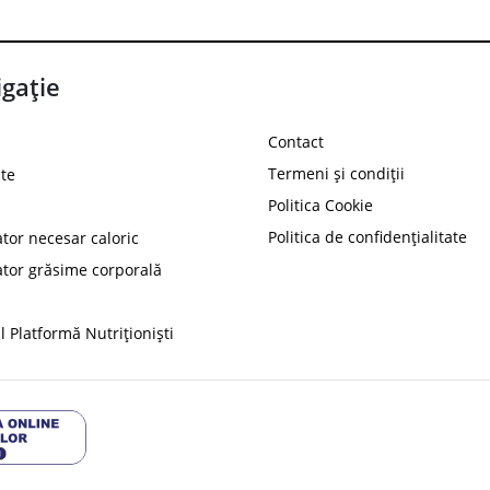
gație
Contact
Termeni și condiții
te
Politica Cookie
Politica de confidențialitate
ator necesar caloric
PROT
ator grăsime corporală
Ai
10%
reducere la
folosind codul
 Platformă Nutriționiști
Profită 