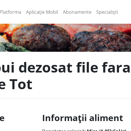
(current)
(current)
Platforma
Aplicație Mobil
Abonamente
Specialiști
ui dezosat file fara
e Tot
le
Informații aliment