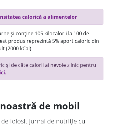
nsitatea calorică a alimentelor
rne și conține 105 kilocalorii la 100 de
st produs reprezintă 5% aport caloric din
lt (2000 kCal).
c și de câte calorii ai nevoie zilnic pentru
ici.
a noastră de mobil
 de folosit jurnal de nutriție cu