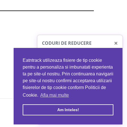
×
CODURI DE REDUCERE
Eatntrack utilizeaza fisiere de tip cookie
O41
MYPROTEIN
pentru a personaliza si imbunatati experienta
ta pe site-ul nostru. Prin continuarea navigarii
 orice comandă
Ai
40%
reducere la orice comandă
pe site-ul nostru confirmi acceptarea utilizarii
EATNTRACK
folosind codul
EATTRACK
fisierelor de tip cookie conform Politicii de
Cookie.
Afla mai multe
acum
Profită acum
Am Inteles!
Copyright © 2026 EAT & TRACK S.R.L