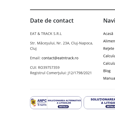
Date de contact
Navi
EAT & TRACK S.R.L
Acasă
Alimen
Str. Măceșului, Nr. 23A, Cluj-Napoca,
Cluj
Rețete
Calcul
Email:
contact@eatntrack.ro
Calcul
CUI: RO39757359
Blog
Registrul Comerțului: J12/1798/2021
Manual