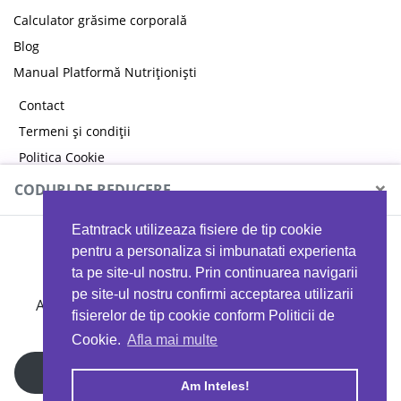
Calculator grăsime corporală
Blog
Manual Platformă Nutriționiști
Contact
Termeni și condiții
Politica Cookie
Politica de confidențialitate
×
CODURI DE REDUCERE
Eatntrack utilizeaza fisiere de tip cookie
MYPROTEIN
pentru a personaliza si imbunatati experienta
ta pe site-ul nostru. Prin continuarea navigarii
pe site-ul nostru confirmi acceptarea utilizarii
Ai
40%
reducere la orice comandă folosind codul
fisierelor de tip cookie conform Politicii de
EATTRACK
Cookie.
Afla mai multe
Profită acum
Am Inteles!