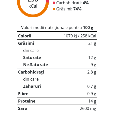
Carbohidrați:
4%
kCal
Grăsimi:
74%
Valori medii nutriționale pentru
100 g
Calorii
1079 kj / 258 kCal
Grăsimi
21 g
din care
Saturate
12 g
Ne-Saturate
9 g
Carbohidrați
2.8 g
din care
Zaharuri
0.7 g
Fibre
0.9 g
Proteine
14 g
Sare
2600 mg