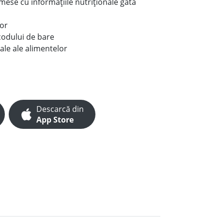
e mese cu informațiile nutriționale gata
lor
codului de bare
ale ale alimentelor
Descarcă din
App Store