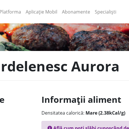
(current)
(current)
Platforma
Aplicație Mobil
Abonamente
Specialiști
 ardelenesc Aurora
le
Informații aliment
Densitatea calorică:
Mare (2.38kCal/g)
Află cum poți slăbi cunoscând de