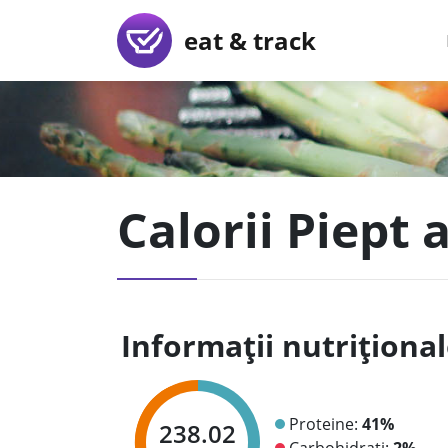
eat & track
Calorii Piept
Informații nutriționa
Proteine:
41%
238.02
Carbohidrați:
2%