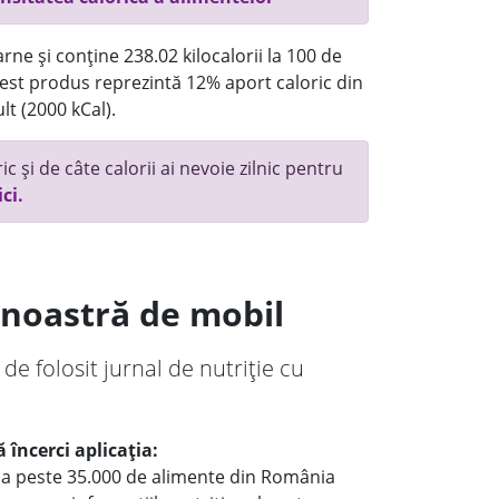
rne și conține 238.02 kilocalorii la 100 de
st produs reprezintă 12% aport caloric din
lt (2000 kCal).
c și de câte calorii ai nevoie zilnic pentru
ici.
a noastră de mobil
 de folosit jurnal de nutriție cu
 încerci aplicația:
le a peste 35.000 de alimente din România