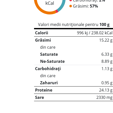
kCal
Grăsimi:
57%
Valori medii nutriționale pentru
100 g
Calorii
996 kj / 238.02 kCal
Grăsimi
15.22 g
din care
Saturate
6.33 g
Ne-Saturate
8.89 g
Carbohidrați
1.13 g
din care
Zaharuri
0.95 g
Proteine
24.13 g
Sare
2330 mg