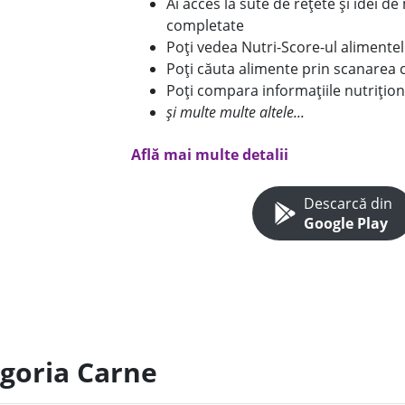
Ai acces la sute de rețete și idei d
completate
Poți vedea Nutri-Score-ul alimente
Poți căuta alimente prin scanarea 
Poți compara informațiile nutrițion
și multe multe altele...
Află mai multe detalii
Descarcă din
Google Play
egoria Carne