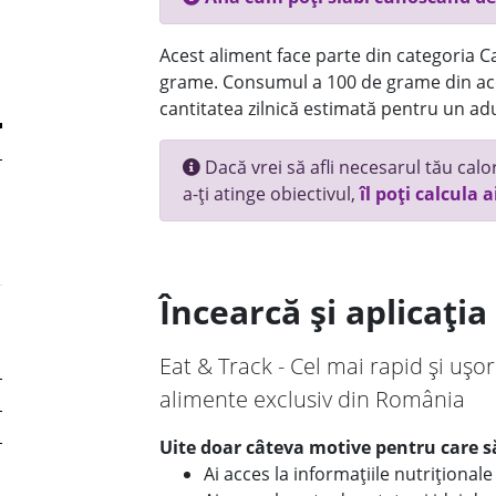
Acest aliment face parte din categoria Ca
grame. Consumul a 100 de grame din ace
cantitatea zilnică estimată pentru un adu
Dacă vrei să afli necesarul tău calori
a-ți atinge obiectivul,
îl poți calcula a
Încearcă și aplicați
Eat & Track - Cel mai rapid și ușor
alimente exclusiv din România
Uite doar câteva motive pentru care să
Ai acces la informațiile nutriționa