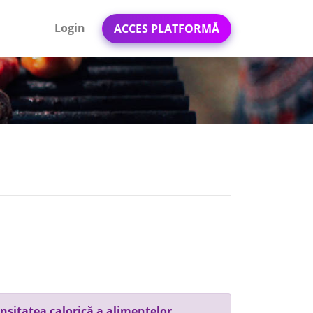
Login
ACCES PLATFORMĂ
nsitatea calorică a alimentelor