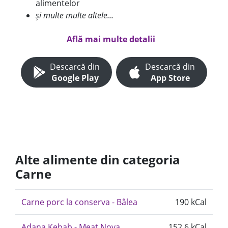
alimentelor
și multe multe altele...
Află mai multe detalii
Descarcă din
Descarcă din
Google Play
App Store
Alte alimente din categoria
Carne
Carne porc la conserva - Bâlea
190 kCal
Adana Kebab - Meat Nova
152.6 kCal