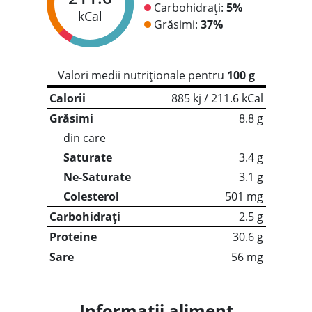
Carbohidrați:
5%
kCal
Grăsimi:
37%
Valori medii nutriționale pentru
100 g
Calorii
885 kj / 211.6 kCal
Grăsimi
8.8 g
din care
Saturate
3.4 g
Ne-Saturate
3.1 g
Colesterol
501 mg
Carbohidrați
2.5 g
Proteine
30.6 g
Sare
56 mg
Informații aliment