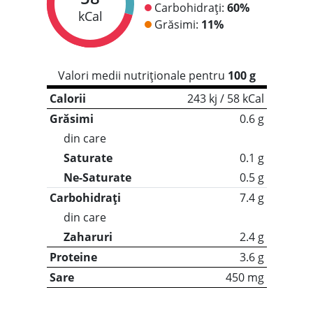
Carbohidrați:
60%
kCal
Grăsimi:
11%
Valori medii nutriționale pentru
100 g
Calorii
243 kj / 58 kCal
Grăsimi
0.6 g
din care
Saturate
0.1 g
Ne-Saturate
0.5 g
Carbohidrați
7.4 g
din care
Zaharuri
2.4 g
Proteine
3.6 g
Sare
450 mg