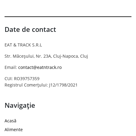
Date de contact
EAT & TRACK S.R.L
Str. Măceșului, Nr. 23A, Cluj-Napoca, Cluj
Email:
contact@eatntrack.ro
CUI: RO39757359
Registrul Comerțului: J12/1798/2021
Navigație
Acasă
Alimente