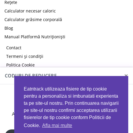
Rețete
Calculator necesar caloric
Calculator grăsime corporală
Blog
Manual Platformă Nutriționiști
Contact
Termeni și condiții
Politica Cookie
Politica de confidențialitate
×
CODURI DE REDUCERE
Eatntrack utilizeaza fisiere de tip cookie
MYPROTEIN
pentru a personaliza si imbunatati experienta
ta pe site-ul nostru. Prin continuarea navigarii
pe site-ul nostru confirmi acceptarea utilizarii
Ai
40%
reducere la orice comandă folosind codul
fisierelor de tip cookie conform Politicii de
EATTRACK
Cookie.
Afla mai multe