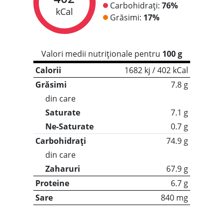
Carbohidrați:
76%
kCal
Grăsimi:
17%
Valori medii nutriționale pentru
100 g
Calorii
1682 kj / 402 kCal
Grăsimi
7.8 g
din care
Saturate
7.1 g
Ne-Saturate
0.7 g
Carbohidrați
74.9 g
din care
Zaharuri
67.9 g
Proteine
6.7 g
Sare
840 mg