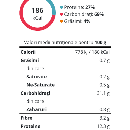
Proteine:
27%
186
Carbohidrați:
69%
kCal
Grăsimi:
4%
Valori medii nutriționale pentru
100 g
Calorii
778 kj / 186 kCal
Grăsimi
0.7 g
din care
Saturate
0.2 g
Ne-Saturate
0.5 g
Carbohidrați
31.1 g
din care
Zaharuri
0.8 g
Fibre
3.2 g
Proteine
12.3 g