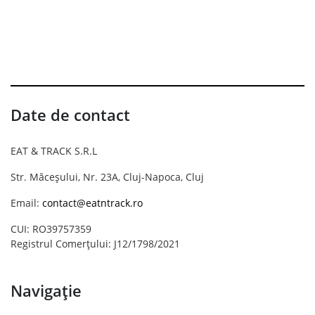
Date de contact
EAT & TRACK S.R.L
Str. Măceșului, Nr. 23A, Cluj-Napoca, Cluj
Email:
contact@eatntrack.ro
CUI: RO39757359
Registrul Comerțului: J12/1798/2021
Navigație