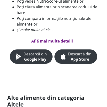
Poți vedea Nutri-Score-ul alimentelor
Poți căuta alimente prin scanarea codului de
bare
Poți compara informațiile nutriționale ale
alimentelor
și multe multe altele...
Află mai multe detalii
Descarcă din
Descarcă din
Google Play
App Store
Alte alimente din categoria
Altele