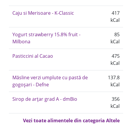
Caju si Merisoare - K-Classic
417
kCal
Yogurt strawberry 15.8% fruit -
85
Milbona
kCal
Pasticcini al Cacao
475
kCal
Măsline verzi umplute cu pastă de
137.8
gogoșari - Defne
kCal
Sirop de arțar grad A - dmBio
356
kCal
Vezi toate alimentele din categoria Altele