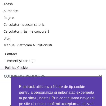
Acasă
Alimente
Rețete
Calculator necesar caloric
Calculator grăsime corporală
Blog
Manual Platformă Nutriționiști
Contact
Termeni și condiții
Politica Cookie
Politica de confidențialitate
×
CODURI DE REDUCERE
Eatntrack utilizeaza fisiere de tip cookie
MYPROTEIN
pentru a personaliza si imbunatati experienta
ta pe site-ul nostru. Prin continuarea navigarii
pe site-ul nostru confirmi acceptarea utilizarii