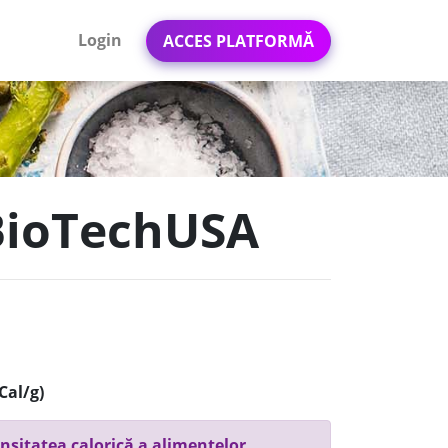
Login
ACCES PLATFORMĂ
 BioTechUSA
Cal/g)
nsitatea calorică a alimentelor