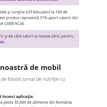
ele și conține 629 kilocalorii la 100 de
st produs reprezintă 31% aport caloric din
lt (2000 kCal).
c și de câte calorii ai nevoie zilnic pentru
ici.
a noastră de mobil
 de folosit jurnal de nutriție cu
 încerci aplicația:
le a peste 35.000 de alimente din România