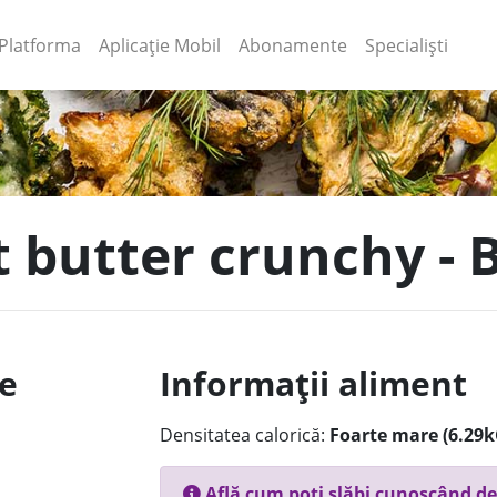
(current)
(current)
Platforma
Aplicație Mobil
Abonamente
Specialiști
t butter crunchy -
le
Informații aliment
Densitatea calorică:
Foarte mare (6.29k
Află cum poți slăbi cunoscând de