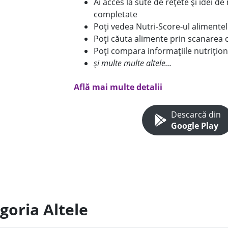
Ai acces la sute de rețete și idei d
completate
Poți vedea Nutri-Score-ul alimente
Poți căuta alimente prin scanarea 
Poți compara informațiile nutrițion
și multe multe altele...
Află mai multe detalii
Descarcă din
Google Play
goria Altele