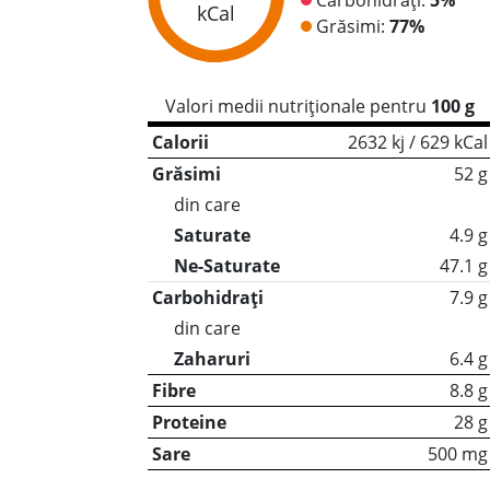
kCal
Grăsimi:
77%
Valori medii nutriționale pentru
100 g
Calorii
2632 kj / 629 kCal
Grăsimi
52 g
din care
Saturate
4.9 g
Ne-Saturate
47.1 g
Carbohidrați
7.9 g
din care
Zaharuri
6.4 g
Fibre
8.8 g
Proteine
28 g
Sare
500 mg