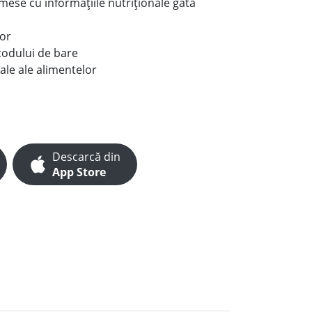
e mese cu informațiile nutriționale gata
lor
codului de bare
ale ale alimentelor
Descarcă din
App Store