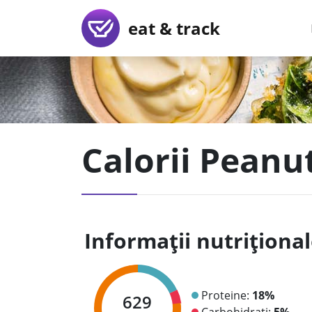
eat & track
Calorii Peanu
Informații nutriționa
Proteine:
18%
629
Carbohidrați:
5%