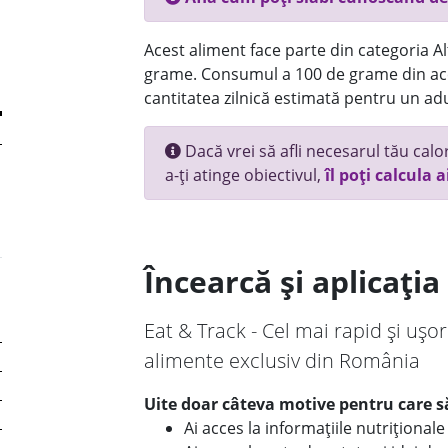
Acest aliment face parte din categoria Alt
grame. Consumul a 100 de grame din ace
cantitatea zilnică estimată pentru un adu
Dacă vrei să afli necesarul tău calori
a-ți atinge obiectivul,
îl poți calcula a
Încearcă și aplicați
Eat & Track - Cel mai rapid și ușor
alimente exclusiv din România
Uite doar câteva motive pentru care să
Ai acces la informațiile nutriționa