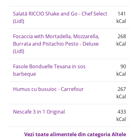
Salată RICCIO Shake and Go - Chef Select
141
(Lidl)
kCal
Focaccia with Mortadella, Mozzarella,
268
Burrata and Pistachio Pesto - Deluxe
kCal
(Lidl)
Fasole Bonduelle Texana in sos
90
barbeque
kCal
Humus cu busuioc - Carrefour
267
kCal
Nescafe 3 in 1 Original
433
kCal
Vezi toate alimentele din categoria Altele