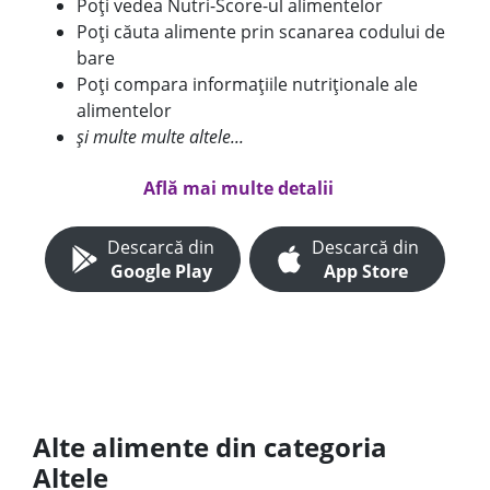
Poți vedea Nutri-Score-ul alimentelor
Poți căuta alimente prin scanarea codului de
bare
Poți compara informațiile nutriționale ale
alimentelor
și multe multe altele...
Află mai multe detalii
Descarcă din
Descarcă din
Google Play
App Store
Alte alimente din categoria
Altele