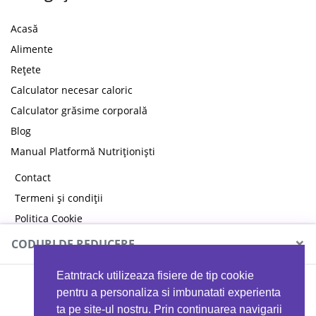
Acasă
Alimente
Rețete
Calculator necesar caloric
Calculator grăsime corporală
Blog
Manual Platformă Nutriționiști
Contact
Termeni și condiții
Politica Cookie
Politica de confidențialitate
×
CODURI DE REDUCERE
Eatntrack utilizeaza fisiere de tip cookie
MYPROTEIN
pentru a personaliza si imbunatati experienta
ta pe site-ul nostru. Prin continuarea navigarii