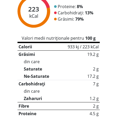
Proteine:
8%
223
Carbohidrați:
13%
kCal
Grăsimi:
79%
Valori medii nutriționale pentru
100 g
Calorii
933 kj / 223 kCal
Grăsimi
19.2 g
din care
Saturate
2 g
Ne-Saturate
17.2 g
Carbohidrați
7 g
din care
Zaharuri
1.2 g
Fibre
2 g
Proteine
4.5 g