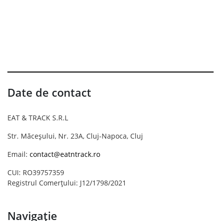
Date de contact
EAT & TRACK S.R.L
Str. Măceșului, Nr. 23A, Cluj-Napoca, Cluj
Email:
contact@eatntrack.ro
CUI: RO39757359
Registrul Comerțului: J12/1798/2021
Navigație