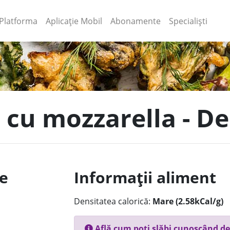
(current)
(current)
Platforma
Aplicație Mobil
Abonamente
Specialiști
i cu mozzarella - De
le
Informații aliment
Densitatea calorică:
Mare (2.58kCal/g)
Află cum poți slăbi cunoscând de