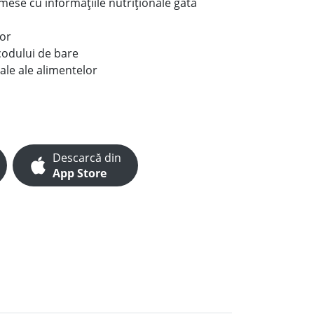
e mese cu informațiile nutriționale gata
lor
codului de bare
ale ale alimentelor
Descarcă din
App Store