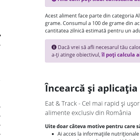
Acest aliment face parte din categoria Alt
grame. Consumul a 100 de grame din ace
cantitatea zilnică estimată pentru un adu
Dacă vrei să afli necesarul tău calori
a-ți atinge obiectivul,
îl poți calcula a
Încearcă și aplicați
Eat & Track - Cel mai rapid și ușor
alimente exclusiv din România
Uite doar câteva motive pentru care să
Ai acces la informațiile nutriționa