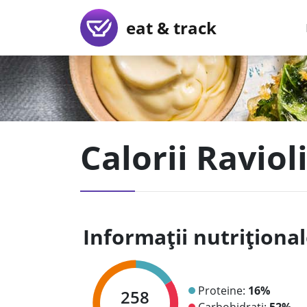
eat & track
Calorii Raviol
Informații nutriționa
Proteine:
16%
258
Carbohidrați:
52%