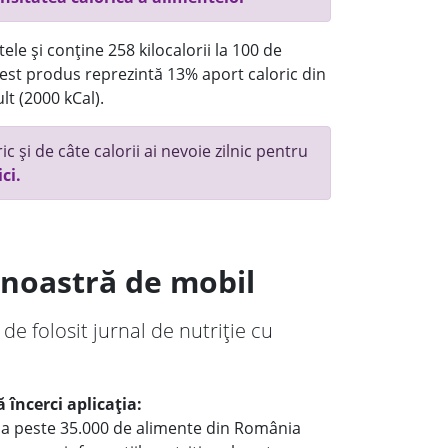
ele și conține 258 kilocalorii la 100 de
st produs reprezintă 13% aport caloric din
lt (2000 kCal).
c și de câte calorii ai nevoie zilnic pentru
ici.
a noastră de mobil
 de folosit jurnal de nutriție cu
 încerci aplicația:
le a peste 35.000 de alimente din România