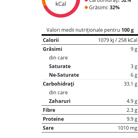
kCal
Grăsimi:
32%
Valori medii nutriționale pentru
100 g
Calorii
1079 kj / 258 kCal
Grăsimi
9 g
din care
Saturate
3 g
Ne-Saturate
6 g
Carbohidrați
33.1 g
din care
Zaharuri
4.9 g
Fibre
2.3 g
Proteine
9.9 g
Sare
1010 mg