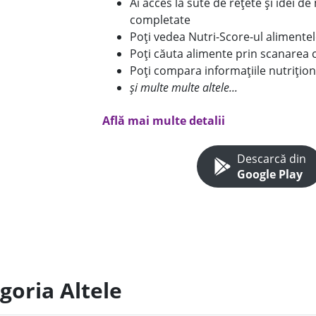
Ai acces la sute de rețete și idei d
completate
Poți vedea Nutri-Score-ul alimente
Poți căuta alimente prin scanarea 
Poți compara informațiile nutrițion
și multe multe altele...
Află mai multe detalii
Descarcă din
Google Play
goria Altele