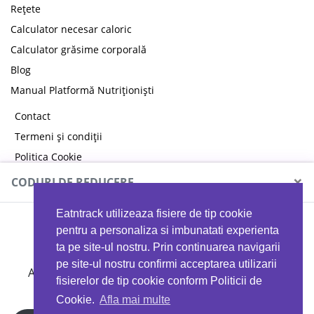
Rețete
Calculator necesar caloric
Calculator grăsime corporală
Blog
Manual Platformă Nutriționiști
Contact
Termeni și condiții
Politica Cookie
Politica de confidențialitate
×
CODURI DE REDUCERE
Eatntrack utilizeaza fisiere de tip cookie
MYPROTEIN
pentru a personaliza si imbunatati experienta
ta pe site-ul nostru. Prin continuarea navigarii
pe site-ul nostru confirmi acceptarea utilizarii
Ai
40%
reducere la orice comandă folosind codul
fisierelor de tip cookie conform Politicii de
EATTRACK
Cookie.
Afla mai multe