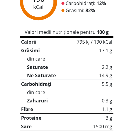
Carbohidrați:
12%
kCal
Grăsimi:
82%
Valori medii nutriționale pentru
100 g
Calorii
795 kj / 190 kCal
Grăsimi
17.1 g
din care
Saturate
2.2 g
Ne-Saturate
14.9 g
Carbohidrați
5.5 g
din care
Zaharuri
0.3 g
Fibre
1.1 g
Proteine
3 g
Sare
1500 mg