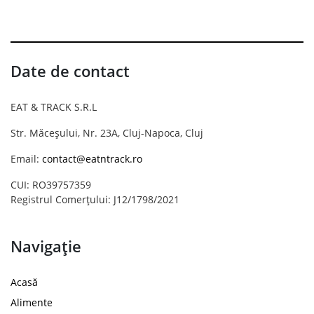
Date de contact
EAT & TRACK S.R.L
Str. Măceșului, Nr. 23A, Cluj-Napoca, Cluj
Email:
contact@eatntrack.ro
CUI: RO39757359
Registrul Comerțului: J12/1798/2021
Navigație
Acasă
Alimente