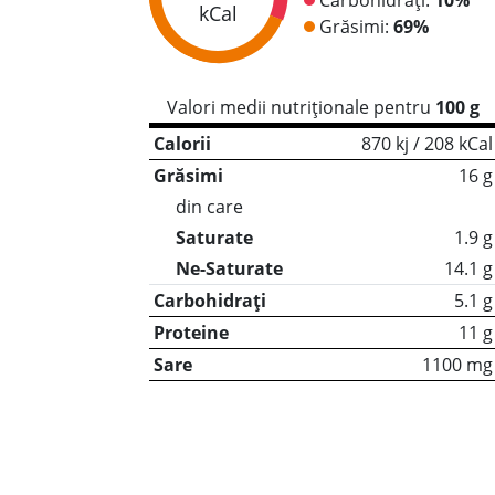
kCal
Grăsimi:
69%
Valori medii nutriționale pentru
100 g
Calorii
870 kj / 208 kCal
Grăsimi
16 g
din care
Saturate
1.9 g
Ne-Saturate
14.1 g
Carbohidrați
5.1 g
Proteine
11 g
Sare
1100 mg