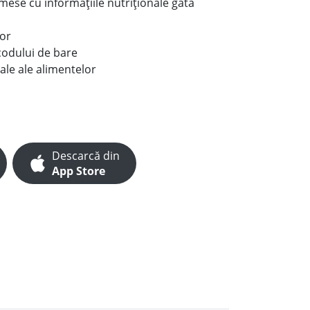
e mese cu informațiile nutriționale gata
lor
codului de bare
ale ale alimentelor
Descarcă din
App Store