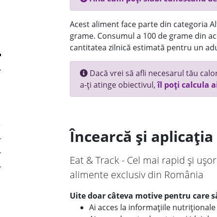
Acest aliment face parte din categoria Alt
grame. Consumul a 100 de grame din ace
cantitatea zilnică estimată pentru un adu
Dacă vrei să afli necesarul tău calori
a-ți atinge obiectivul,
îl poți calcula a
Încearcă și aplicați
Eat & Track - Cel mai rapid și ușor
alimente exclusiv din România
Uite doar câteva motive pentru care să
Ai acces la informațiile nutriționa