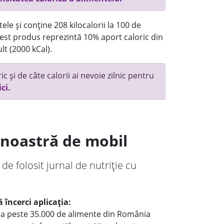
ele și conține 208 kilocalorii la 100 de
st produs reprezintă 10% aport caloric din
lt (2000 kCal).
c și de câte calorii ai nevoie zilnic pentru
ici.
a noastră de mobil
 de folosit jurnal de nutriție cu
 încerci aplicația:
le a peste 35.000 de alimente din România