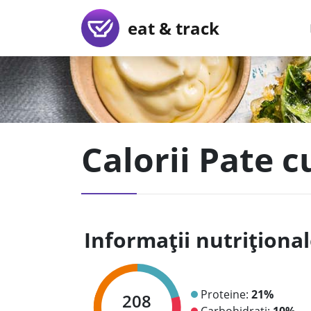
eat & track
Calorii Pate c
Informații nutriționa
Proteine:
21%
208
Carbohidrați:
10%