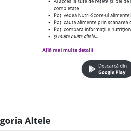
Ai acces la sute de rețete și idei d
completate
Poți vedea Nutri-Score-ul alimente
Poți căuta alimente prin scanarea 
Poți compara informațiile nutrițion
și multe multe altele...
Află mai multe detalii
Descarcă din
Google Play
goria Altele