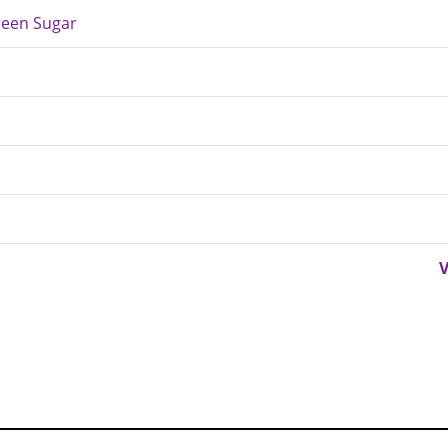
reen Sugar
V