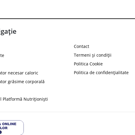
gație
Contact
Termeni și condiții
te
Politica Cookie
Politica de confidențialitate
ator necesar caloric
PROT
ator grăsime corporală
Ai
10%
reducere la
folosind codul
 Platformă Nutriționiști
Profită 