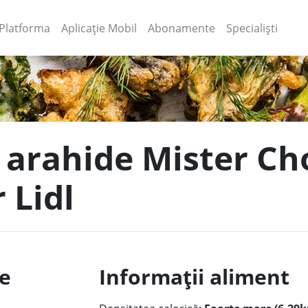
(current)
(current)
Platforma
Aplicație Mobil
Abonamente
Specialiști
e arahide Mister C
 Lidl
le
Informații aliment