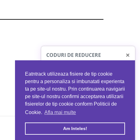
×
CODURI DE REDUCERE
Eatntrack utilizeaza fisiere de tip cookie
O41
MYPROTEIN
pentru a personaliza si imbunatati experienta
ta pe site-ul nostru. Prin continuarea navigarii
 orice comandă
Ai
40%
reducere la orice comandă
pe site-ul nostru confirmi acceptarea utilizarii
EATNTRACK
folosind codul
EATTRACK
fisierelor de tip cookie conform Politicii de
Cookie.
Afla mai multe
acum
Profită acum
Am Inteles!