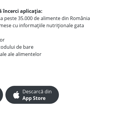
 încerci aplicația:
le a peste 35.000 de alimente din România
e mese cu informațiile nutriționale gata
lor
codului de bare
ale ale alimentelor
Descarcă din
App Store