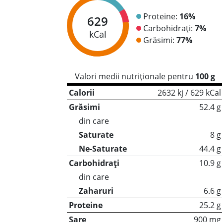
Proteine:
16%
629
Carbohidrați:
7%
kCal
Grăsimi:
77%
Valori medii nutriționale pentru
100 g
Calorii
2632 kj / 629 kCal
Grăsimi
52.4 g
din care
Saturate
8 g
Ne-Saturate
44.4 g
Carbohidrați
10.9 g
din care
Zaharuri
6.6 g
Proteine
25.2 g
Sare
900 mg