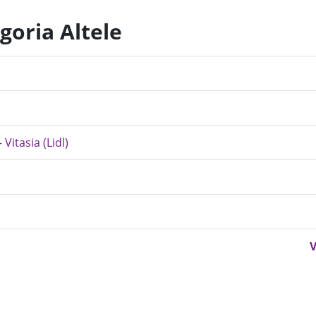
goria Altele
itasia (Lidl)
V