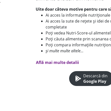
Uite doar câteva motive pentru care să
Ai acces la informațiile nutriționa
Ai acces la sute de rețete și idei d
completate
Poți vedea Nutri-Score-ul alimente
Poți căuta alimente prin scanarea 
Poți compara informațiile nutrițion
și multe multe altele...
Află mai multe detalii
Descarcă din
Google Play