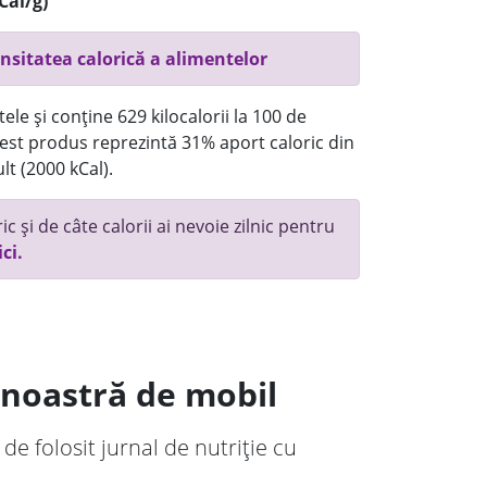
Cal/g)
nsitatea calorică a alimentelor
ele și conține 629 kilocalorii la 100 de
st produs reprezintă 31% aport caloric din
lt (2000 kCal).
c și de câte calorii ai nevoie zilnic pentru
ici.
a noastră de mobil
 de folosit jurnal de nutriție cu