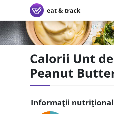
eat & track
Calorii Unt d
Peanut Butter
Informații nutriționa