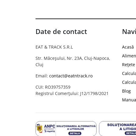
Date de contact
Navi
EAT & TRACK S.R.L
Acasă
Alimen
Str. Măceșului, Nr. 23A, Cluj-Napoca,
Cluj
Rețete
Calcul
Email:
contact@eatntrack.ro
Calcul
CUI: RO39757359
Blog
Registrul Comerțului: J12/1798/2021
Manual