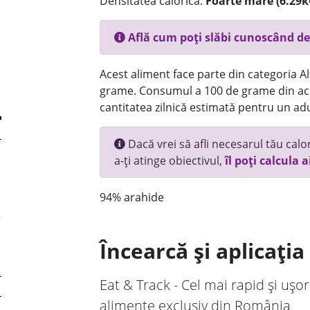
Densitatea calorică:
Foarte mare (6.29k
Află cum poți slăbi cunoscând de
Acest aliment face parte din categoria Alt
grame. Consumul a 100 de grame din ace
cantitatea zilnică estimată pentru un adu
Dacă vrei să afli necesarul tău calori
a-ți atinge obiectivul,
îl poți calcula a
94% arahide
Încearcă și aplicați
Eat & Track - Cel mai rapid și ușor
alimente exclusiv din România