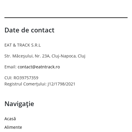
Date de contact
EAT & TRACK S.R.L
Str. Măceșului, Nr. 23A, Cluj-Napoca, Cluj
Email:
contact@eatntrack.ro
CUI: RO39757359
Registrul Comerțului: J12/1798/2021
Navigație
Acasă
Alimente