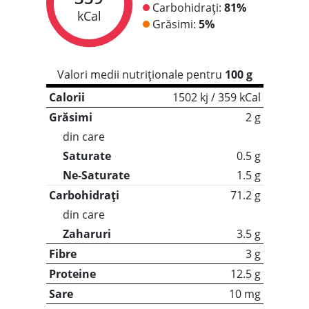
Carbohidrați:
81%
kCal
Grăsimi:
5%
Valori medii nutriționale pentru
100 g
Calorii
1502 kj / 359 kCal
Grăsimi
2 g
din care
Saturate
0.5 g
Ne-Saturate
1.5 g
Carbohidrați
71.2 g
din care
Zaharuri
3.5 g
Fibre
3 g
Proteine
12.5 g
Sare
10 mg