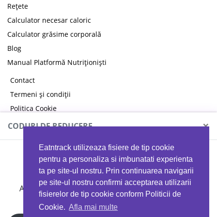
Rețete
Calculator necesar caloric
Calculator grăsime corporală
Blog
Manual Platformă Nutriționiști
Contact
Termeni și condiții
Politica Cookie
Politica de confidențialitate
×
CODURI DE REDUCERE
Eatntrack utilizeaza fisiere de tip cookie
MYPROTEIN
pentru a personaliza si imbunatati experienta
ta pe site-ul nostru. Prin continuarea navigarii
pe site-ul nostru confirmi acceptarea utilizarii
Ai
40%
reducere la orice comandă folosind codul
fisierelor de tip cookie conform Politicii de
EATTRACK
Cookie.
Afla mai multe