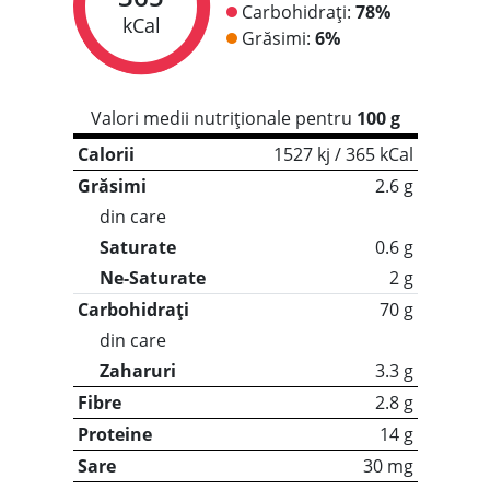
Carbohidrați:
78%
kCal
Grăsimi:
6%
Valori medii nutriționale pentru
100 g
Calorii
1527 kj / 365 kCal
Grăsimi
2.6 g
din care
Saturate
0.6 g
Ne-Saturate
2 g
Carbohidrați
70 g
din care
Zaharuri
3.3 g
Fibre
2.8 g
Proteine
14 g
Sare
30 mg