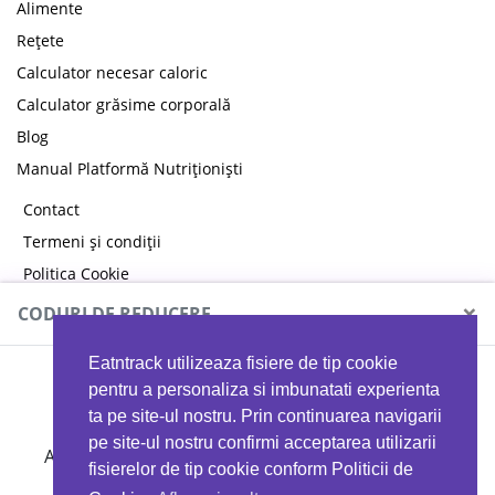
Alimente
Rețete
Calculator necesar caloric
Calculator grăsime corporală
Blog
Manual Platformă Nutriționiști
Contact
Termeni și condiții
Politica Cookie
Politica de confidențialitate
×
CODURI DE REDUCERE
Eatntrack utilizeaza fisiere de tip cookie
MYPROTEIN
pentru a personaliza si imbunatati experienta
ta pe site-ul nostru. Prin continuarea navigarii
pe site-ul nostru confirmi acceptarea utilizarii
Ai
40%
reducere la orice comandă folosind codul
fisierelor de tip cookie conform Politicii de
EATTRACK