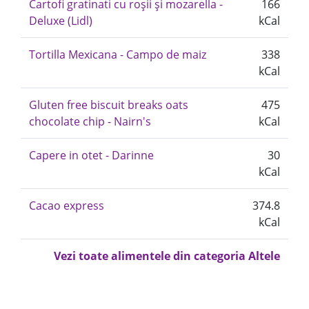
Cartofi gratinati cu roșii și mozarella -
166
Deluxe (Lidl)
kCal
Tortilla Mexicana - Campo de maiz
338
kCal
Gluten free biscuit breaks oats
475
chocolate chip - Nairn's
kCal
Capere in otet - Darinne
30
kCal
Cacao express
374.8
kCal
Vezi toate alimentele din categoria Altele