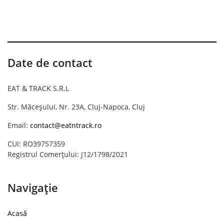
Date de contact
EAT & TRACK S.R.L
Str. Măceșului, Nr. 23A, Cluj-Napoca, Cluj
Email:
contact@eatntrack.ro
CUI: RO39757359
Registrul Comerțului: J12/1798/2021
Navigație
Acasă