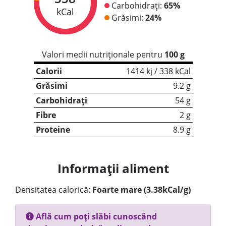
Carbohidrați:
65%
kCal
Grăsimi:
24%
Valori medii nutriționale pentru
100 g
Calorii
1414 kj / 338 kCal
Grăsimi
9.2 g
Carbohidrați
54 g
Fibre
2 g
Proteine
8.9 g
Informații aliment
Densitatea calorică:
Foarte mare (3.38kCal/g)
Află cum poți slăbi cunoscând