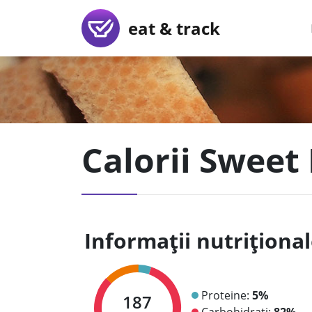
eat & track
Calorii Sweet
Informații nutriționa
Proteine:
5%
187
Carbohidrați:
82%