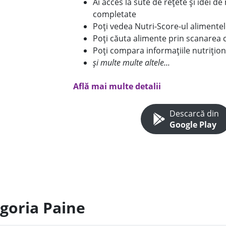
Ai acces la sute de rețete și idei d
completate
Poți vedea Nutri-Score-ul alimente
Poți căuta alimente prin scanarea 
Poți compara informațiile nutrițion
și multe multe altele...
Află mai multe detalii
Descarcă din
Google Play
egoria Paine