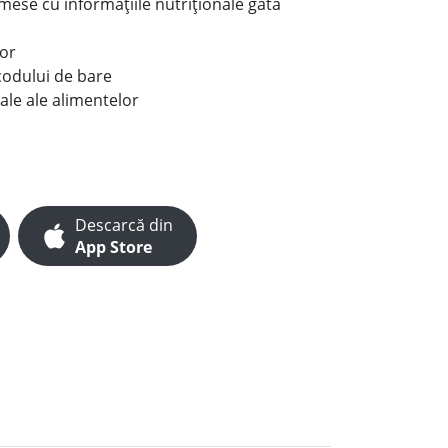
e mese cu informațiile nutriționale gata
lor
codului de bare
ale ale alimentelor
Descarcă din
App Store