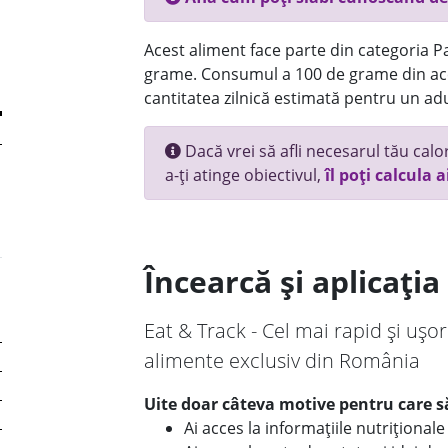
Acest aliment face parte din categoria Pai
grame. Consumul a 100 de grame din ace
cantitatea zilnică estimată pentru un adu
Dacă vrei să afli necesarul tău calori
a-ți atinge obiectivul,
îl poți calcula a
Încearcă și aplicați
Eat & Track - Cel mai rapid și ușor
alimente exclusiv din România
Uite doar câteva motive pentru care să
Ai acces la informațiile nutriționa