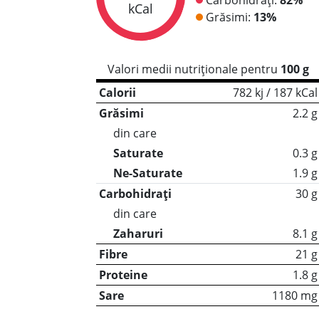
kCal
Grăsimi:
13%
Valori medii nutriționale pentru
100 g
Calorii
782 kj / 187 kCal
Grăsimi
2.2 g
din care
Saturate
0.3 g
Ne-Saturate
1.9 g
Carbohidrați
30 g
din care
Zaharuri
8.1 g
Fibre
21 g
Proteine
1.8 g
Sare
1180 mg