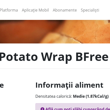
(current)
(current)
Platforma
Aplicație Mobil
Abonamente
Specialiști
 Potato Wrap BFree
le
Informații aliment
Densitatea calorică:
Medie (1.87kCal/g)
Află cum poți slăbi cunoscând de