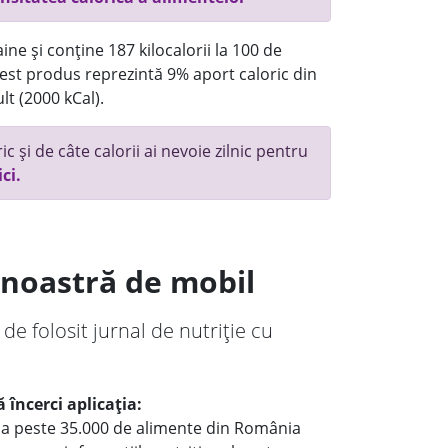
ne și conține 187 kilocalorii la 100 de
st produs reprezintă 9% aport caloric din
lt (2000 kCal).
c și de câte calorii ai nevoie zilnic pentru
ici.
a noastră de mobil
 de folosit jurnal de nutriție cu
 încerci aplicația:
le a peste 35.000 de alimente din România