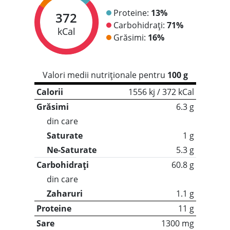
Proteine:
13%
372
Carbohidrați:
71%
kCal
Grăsimi:
16%
Valori medii nutriționale pentru
100 g
Calorii
1556 kj / 372 kCal
Grăsimi
6.3 g
din care
Saturate
1 g
Ne-Saturate
5.3 g
Carbohidrați
60.8 g
din care
Zaharuri
1.1 g
Proteine
11 g
Sare
1300 mg