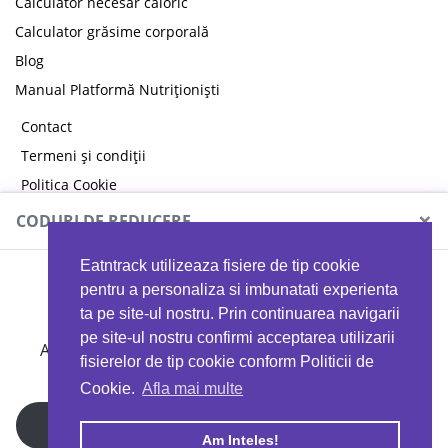
Calculator necesar caloric
Calculator grăsime corporală
Blog
Manual Platformă Nutriționiști
Contact
Termeni și condiții
Politica Cookie
Politica de confidențialitate
×
CODURI DE REDUCERE
Eatntrack utilizeaza fisiere de tip cookie
MYPROTEIN
pentru a personaliza si imbunatati experienta
ta pe site-ul nostru. Prin continuarea navigarii
pe site-ul nostru confirmi acceptarea utilizarii
Ai
40%
reducere la orice comandă folosind codul
fisierelor de tip cookie conform Politicii de
EATTRACK
Cookie.
Afla mai multe
Profită acum
Am Inteles!