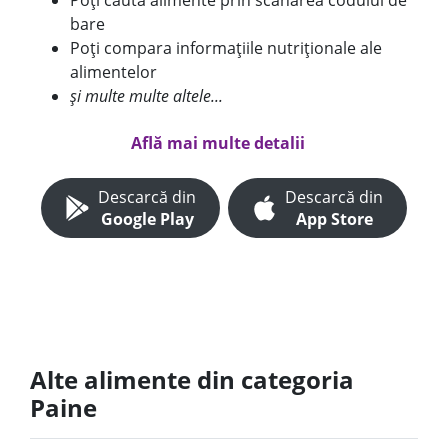
Poți căuta alimente prin scanarea codului de
bare
Poți compara informațiile nutriționale ale
alimentelor
și multe multe altele...
Află mai multe detalii
Descarcă din
Descarcă din
Google Play
App Store
Alte alimente din categoria
Paine