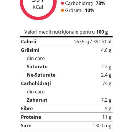
Carbohidrați:
78%
kCal
Grăsimi:
10%
Valori medii nutriționale pentru
100 g
Calorii
1636 kj / 391 kCal
Grăsimi
4.6 g
din care
Saturate
2.2 g
Ne-Saturate
2.4 g
Carbohidrați
74 g
din care
Zaharuri
7.2 g
Fibre
5 g
Proteine
11 g
Sare
1300 mg