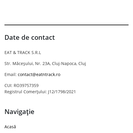
Date de contact
EAT & TRACK S.R.L
Str. Măceșului, Nr. 23A, Cluj-Napoca, Cluj
Email:
contact@eatntrack.ro
CUI: RO39757359
Registrul Comerțului: J12/1798/2021
Navigație
Acasă