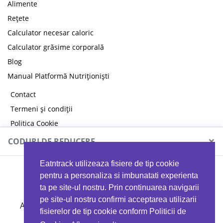
Alimente
Rețete
Calculator necesar caloric
Calculator grăsime corporală
Blog
Manual Platformă Nutriționiști
Contact
Termeni și condiții
Politica Cookie
Politica de confidențialitate
×
CODURI DE REDUCERE
Eatntrack utilizeaza fisiere de tip cookie
MYPROTEIN
pentru a personaliza si imbunatati experienta
ta pe site-ul nostru. Prin continuarea navigarii
pe site-ul nostru confirmi acceptarea utilizarii
Ai
40%
reducere la orice comandă folosind codul
fisierelor de tip cookie conform Politicii de
EATTRACK