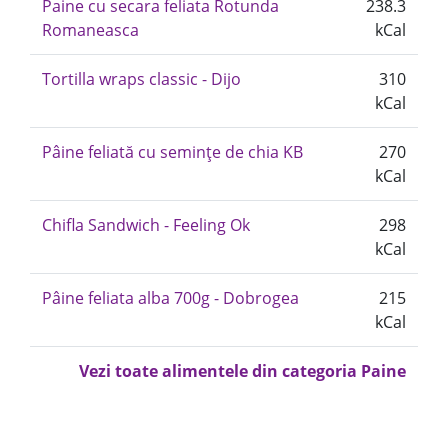
Paine cu secara feliata Rotunda
238.3
Romaneasca
kCal
Tortilla wraps classic - Dijo
310
kCal
Pâine feliată cu semințe de chia KB
270
kCal
Chifla Sandwich - Feeling Ok
298
kCal
Pâine feliata alba 700g - Dobrogea
215
kCal
Vezi toate alimentele din categoria Paine