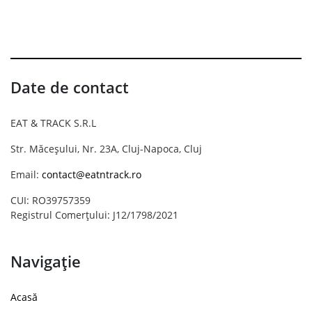
Date de contact
EAT & TRACK S.R.L
Str. Măceșului, Nr. 23A, Cluj-Napoca, Cluj
Email:
contact@eatntrack.ro
CUI: RO39757359
Registrul Comerțului: J12/1798/2021
Navigație
Acasă