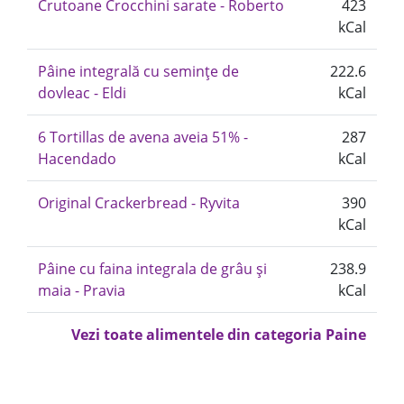
Crutoane Crocchini sarate - Roberto
423
kCal
Pâine integrală cu semințe de
222.6
dovleac - Eldi
kCal
6 Tortillas de avena aveia 51% -
287
Hacendado
kCal
Original Crackerbread - Ryvita
390
kCal
Pâine cu faina integrala de grâu și
238.9
maia - Pravia
kCal
Vezi toate alimentele din categoria Paine