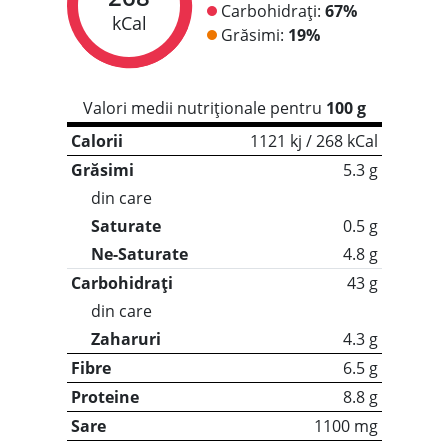
Carbohidrați:
67%
kCal
Grăsimi:
19%
Valori medii nutriționale pentru
100 g
Calorii
1121 kj / 268 kCal
Grăsimi
5.3 g
din care
Saturate
0.5 g
Ne-Saturate
4.8 g
Carbohidrați
43 g
din care
Zaharuri
4.3 g
Fibre
6.5 g
Proteine
8.8 g
Sare
1100 mg