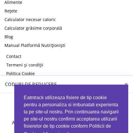
Alimente
Rețete
Calculator necesar caloric
Calculator grăsime corporală
Blog
Manual Platformă Nutriționiști
Contact
Termeni și condiții
Politica Cookie
Politica de confidențialitate
×
CODURI DE REDUCERE
Eatntrack utilizeaza fisiere de tip cookie
MYPROTEIN
pentru a personaliza si imbunatati experienta
ta pe site-ul nostru. Prin continuarea navigarii
pe site-ul nostru confirmi acceptarea utilizarii
Ai
40%
reducere la orice comandă folosind codul
fisierelor de tip cookie conform Politicii de
EATTRACK