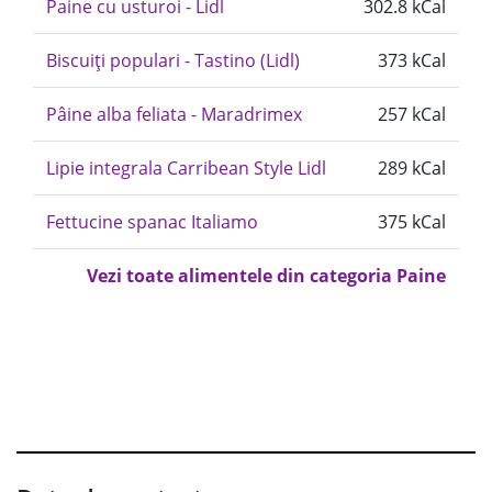
Paine cu usturoi - Lidl
302.8 kCal
Biscuiți populari - Tastino (Lidl)
373 kCal
Pâine alba feliata - Maradrimex
257 kCal
Lipie integrala Carribean Style Lidl
289 kCal
Fettucine spanac Italiamo
375 kCal
Vezi toate alimentele din categoria Paine