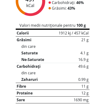
Carbohidrați:
46%
kCal
Grăsimi:
43%
Valori medii nutriționale pentru
100 g
Calorii
1912 kj / 457 kCal
Grăsimi
21 g
din care
Saturate
4.1 g
Ne-Saturate
16.9 g
Carbohidrați
49.6 g
din care
Zaharuri
0.99 g
Fibre
11 g
Proteine
12 g
Sare
1690 mg