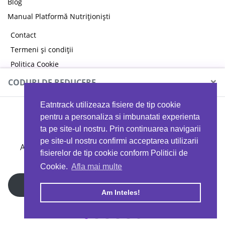
Blog
Manual Platformă Nutriționiști
Contact
Termeni și condiții
Politica Cookie
Politica de confidențialitate
×
CODURI DE REDUCERE
Eatntrack utilizeaza fisiere de tip cookie
MYPROTEIN
pentru a personaliza si imbunatati experienta
ta pe site-ul nostru. Prin continuarea navigarii
pe site-ul nostru confirmi acceptarea utilizarii
Ai
40%
reducere la orice comandă folosind codul
fisierelor de tip cookie conform Politicii de
EATTRACK
Cookie.
Afla mai multe
Profită acum
Am Inteles!
Copyright © 2026 EAT & TRACK S.R.L