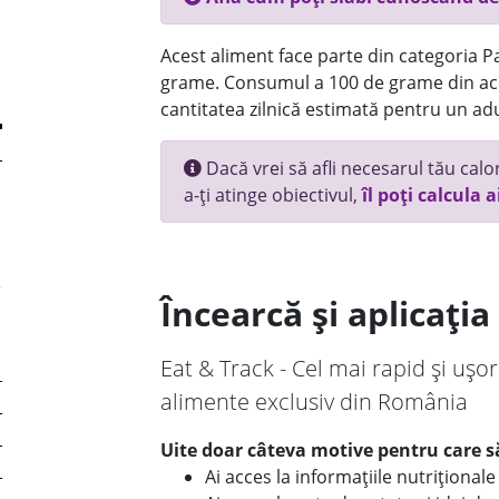
Acest aliment face parte din categoria Pai
grame. Consumul a 100 de grame din ace
cantitatea zilnică estimată pentru un adu
Dacă vrei să afli necesarul tău calori
a-ți atinge obiectivul,
îl poți calcula a
Încearcă și aplicați
Eat & Track - Cel mai rapid și ușor
alimente exclusiv din România
Uite doar câteva motive pentru care să
Ai acces la informațiile nutriționa