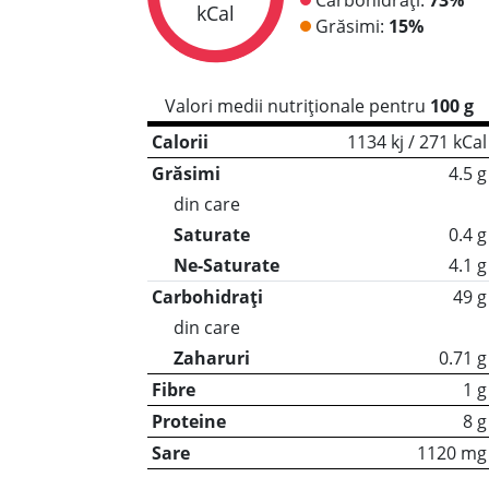
kCal
Grăsimi:
15%
Valori medii nutriționale pentru
100 g
Calorii
1134 kj / 271 kCal
Grăsimi
4.5 g
din care
Saturate
0.4 g
Ne-Saturate
4.1 g
Carbohidrați
49 g
din care
Zaharuri
0.71 g
Fibre
1 g
Proteine
8 g
Sare
1120 mg