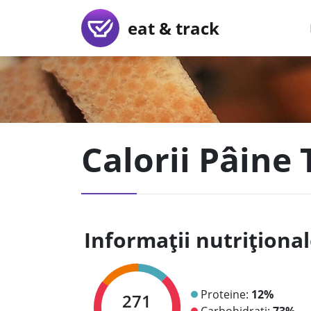
eat & track
Calorii Pâine
Informații nutriționa
Proteine:
12%
271
Carbohidrați:
73%