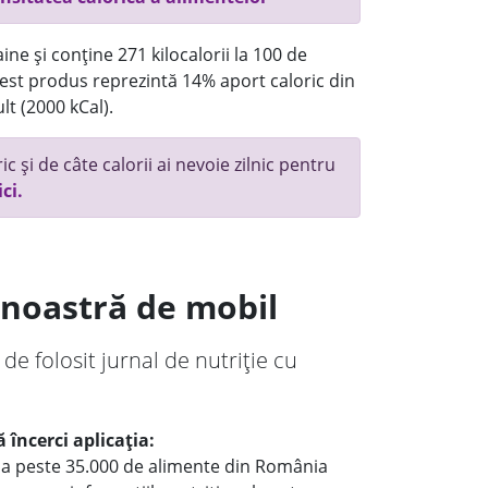
ne și conține 271 kilocalorii la 100 de
st produs reprezintă 14% aport caloric din
lt (2000 kCal).
c și de câte calorii ai nevoie zilnic pentru
ici.
a noastră de mobil
 de folosit jurnal de nutriție cu
 încerci aplicația:
le a peste 35.000 de alimente din România