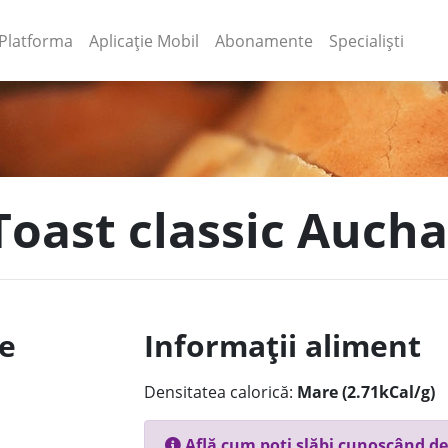
(current)
(current)
Platforma
Aplicație Mobil
Abonamente
Specialiști
 Toast classic Auch
le
Informații aliment
Densitatea calorică:
Mare (2.71kCal/g)
Află cum poți slăbi cunoscând de