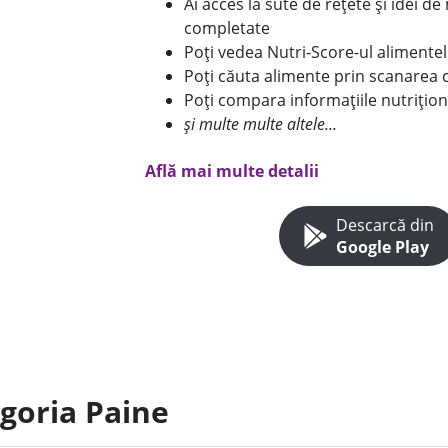
Ai acces la sute de rețete și idei d
completate
Poți vedea Nutri-Score-ul alimente
Poți căuta alimente prin scanarea 
Poți compara informațiile nutrițion
și multe multe altele...
Află mai multe detalii
Descarcă din
Google Play
egoria Paine