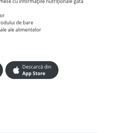
e mese cu informațiile nutriționale gata
lor
codului de bare
ale ale alimentelor
Descarcă din
App Store