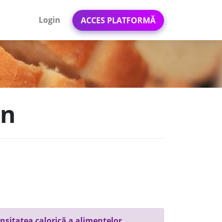
Login
ACCES PLATFORMĂ
an
nsitatea calorică a alimentelor