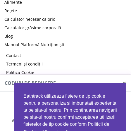
Alimente
Rețete
Calculator necesar caloric
Calculator grăsime corporală
Blog
Manual Platformă Nutriționiști
Contact
Termeni și condiții
Politica Cookie
Politica de confidențialitate
×
CODURI DE REDUCERE
Eatntrack utilizeaza fisiere de tip cookie
MYPROTEIN
pentru a personaliza si imbunatati experienta
ta pe site-ul nostru. Prin continuarea navigarii
pe site-ul nostru confirmi acceptarea utilizarii
Ai
40%
reducere la orice comandă folosind codul
fisierelor de tip cookie conform Politicii de
EATTRACK