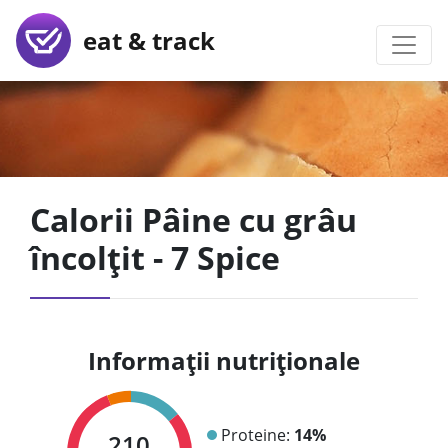
eat & track
Calorii Pâine cu grâu
încolțit - 7 Spice
Informații nutriționale
Proteine:
14%
210