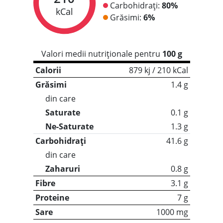
Carbohidrați:
80%
kCal
Grăsimi:
6%
Valori medii nutriționale pentru
100 g
Calorii
879 kj / 210 kCal
Grăsimi
1.4 g
din care
Saturate
0.1 g
Ne-Saturate
1.3 g
Carbohidrați
41.6 g
din care
Zaharuri
0.8 g
Fibre
3.1 g
Proteine
7 g
Sare
1000 mg