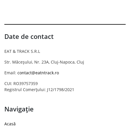
Date de contact
EAT & TRACK S.R.L
Str. Măceșului, Nr. 23A, Cluj-Napoca, Cluj
Email:
contact@eatntrack.ro
CUI: RO39757359
Registrul Comerțului: J12/1798/2021
Navigație
Acasă