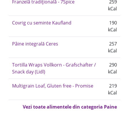
Franzelă tradițională - 7Spice
259
kCal
Covrig cu seminte Kaufland
190
kCal
Pâine integrală Ceres
257
kCal
Tortilla Wraps Vollkorn - Grafschafter /
290
Snack day (Lidl)
kCal
Multigrain Loaf, Gluten free - Promise
219
kCal
Vezi toate alimentele din categoria Paine