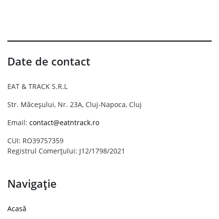
Date de contact
EAT & TRACK S.R.L
Str. Măceșului, Nr. 23A, Cluj-Napoca, Cluj
Email:
contact@eatntrack.ro
CUI: RO39757359
Registrul Comerțului: J12/1798/2021
Navigație
Acasă