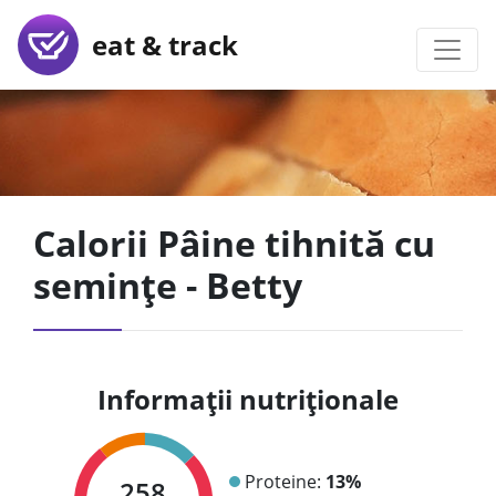
eat & track
Calorii Pâine tihnită cu
semințe - Betty
Informații nutriționale
Proteine:
13%
258