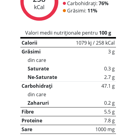
Carbohidrați:
76%
kCal
Grăsimi:
11%
Valori medii nutriționale pentru
100 g
Calorii
1079 kj / 258 kCal
Grăsimi
3 g
din care
Saturate
0.3 g
Ne-Saturate
2.7 g
Carbohidrați
47.1 g
din care
Zaharuri
0.2 g
Fibre
5.5 g
Proteine
7.8 g
Sare
1000 mg