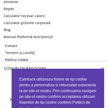
Alimente
Rețete
Calculator necesar caloric
Calculator grăsime corporală
Blog
Manual Platformă Nutriționiști
Contact
Termeni și condiții
Politica Cookie
Politica de confidențialitate
×
CODURI DE REDUCERE
Eatntrack utilizeaza fisiere de tip cookie
MYPROTEIN
pentru a personaliza si imbunatati experienta
ta pe site-ul nostru. Prin continuarea navigarii
pe site-ul nostru confirmi acceptarea utilizarii
Ai
40%
reducere la orice comandă folosind codul
fisierelor de tip cookie conform Politicii de
EATTRACK