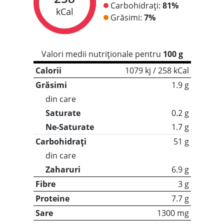
Carbohidrați:
81%
kCal
Grăsimi:
7%
Valori medii nutriționale pentru
100 g
Calorii
1079 kj / 258 kCal
Grăsimi
1.9 g
din care
Saturate
0.2 g
Ne-Saturate
1.7 g
Carbohidrați
51 g
din care
Zaharuri
6.9 g
Fibre
3 g
Proteine
7.7 g
Sare
1300 mg