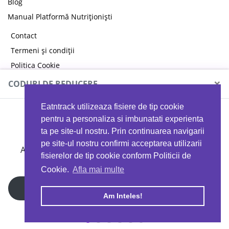
Blog
Manual Platformă Nutriționiști
Contact
Termeni și condiții
Politica Cookie
Politica de confidențialitate
×
CODURI DE REDUCERE
Eatntrack utilizeaza fisiere de tip cookie
MYPROTEIN
pentru a personaliza si imbunatati experienta
ta pe site-ul nostru. Prin continuarea navigarii
pe site-ul nostru confirmi acceptarea utilizarii
Ai
40%
reducere la orice comandă folosind codul
fisierelor de tip cookie conform Politicii de
EATTRACK
Cookie.
Afla mai multe
Profită acum
Am Inteles!
Copyright © 2026 EAT & TRACK S.R.L