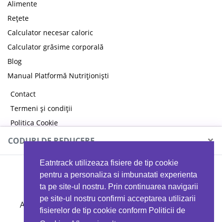
Alimente
Rețete
Calculator necesar caloric
Calculator grăsime corporală
Blog
Manual Platformă Nutriționiști
Contact
Termeni și condiții
Politica Cookie
Politica de confidențialitate
×
CODURI DE REDUCERE
Eatntrack utilizeaza fisiere de tip cookie
MYPROTEIN
pentru a personaliza si imbunatati experienta
ta pe site-ul nostru. Prin continuarea navigarii
pe site-ul nostru confirmi acceptarea utilizarii
Ai
40%
reducere la orice comandă folosind codul
fisierelor de tip cookie conform Politicii de
EATTRACK