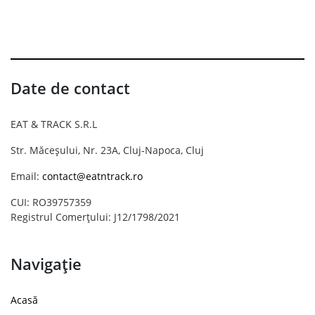
Date de contact
EAT & TRACK S.R.L
Str. Măceșului, Nr. 23A, Cluj-Napoca, Cluj
Email:
contact@eatntrack.ro
CUI: RO39757359
Registrul Comerțului: J12/1798/2021
Navigație
Acasă