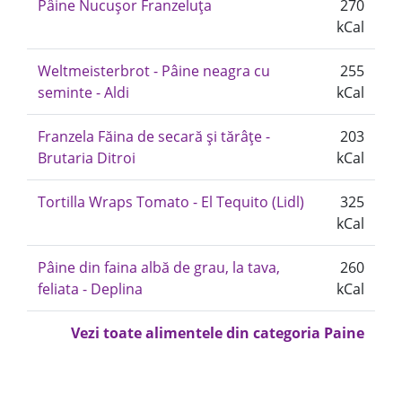
Pâine Nucușor Franzeluța
270
kCal
Weltmeisterbrot - Pâine neagra cu
255
seminte - Aldi
kCal
Franzela Făina de secară și tărâțe -
203
Brutaria Ditroi
kCal
Tortilla Wraps Tomato - El Tequito (Lidl)
325
kCal
Pâine din faina albă de grau, la tava,
260
feliata - Deplina
kCal
Vezi toate alimentele din categoria Paine