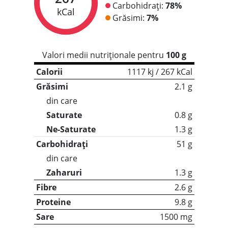
Carbohidrați:
78%
kCal
Grăsimi:
7%
Valori medii nutriționale pentru
100 g
Calorii
1117 kj / 267 kCal
Grăsimi
2.1 g
din care
Saturate
0.8 g
Ne-Saturate
1.3 g
Carbohidrați
51 g
din care
Zaharuri
1.3 g
Fibre
2.6 g
Proteine
9.8 g
Sare
1500 mg