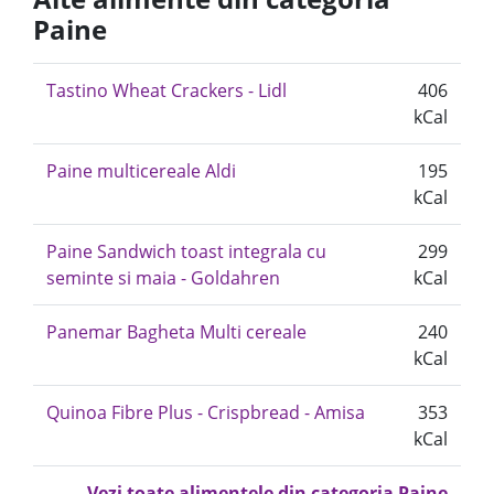
Paine
Tastino Wheat Crackers - Lidl
406
kCal
Paine multicereale Aldi
195
kCal
Paine Sandwich toast integrala cu
299
seminte si maia - Goldahren
kCal
Panemar Bagheta Multi cereale
240
kCal
Quinoa Fibre Plus - Crispbread - Amisa
353
kCal
Vezi toate alimentele din categoria Paine