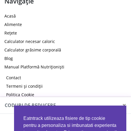
Navigație
Acasă
Alimente
Rețete
Calculator necesar caloric
Calculator grăsime corporală
Blog
Manual Platformă Nutriționiști
Contact
Termeni și condiții
Politica Cookie
Politica de confidențialitate
×
CODURI DE REDUCERE
Eatntrack utilizeaza fisiere de tip cookie
MYPROTEIN
pentru a personaliza si imbunatati experienta