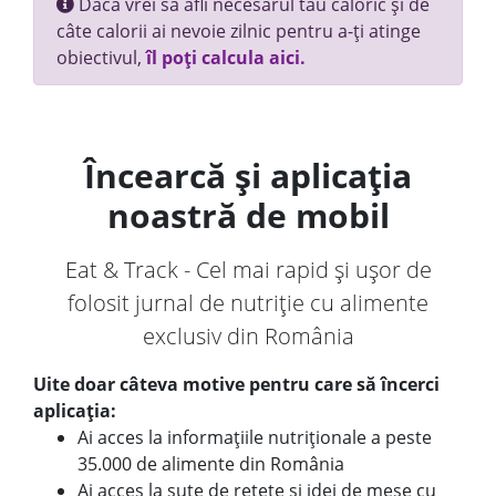
Dacă vrei să afli necesarul tău caloric și de
câte calorii ai nevoie zilnic pentru a-ți atinge
obiectivul,
îl poți calcula aici.
Încearcă și aplicația
noastră de mobil
Eat & Track - Cel mai rapid și ușor de
folosit jurnal de nutriție cu alimente
exclusiv din România
Uite doar câteva motive pentru care să încerci
aplicația:
Ai acces la informațiile nutriționale a peste
35.000 de alimente din România
Ai acces la sute de rețete și idei de mese cu