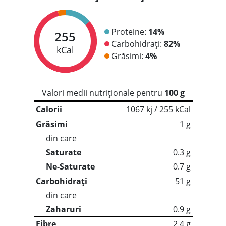
Proteine:
14%
255
Carbohidrați:
82%
kCal
Grăsimi:
4%
Valori medii nutriționale pentru
100 g
Calorii
1067 kj / 255 kCal
Grăsimi
1 g
din care
Saturate
0.3 g
Ne-Saturate
0.7 g
Carbohidrați
51 g
din care
Zaharuri
0.9 g
Fibre
2.4 g