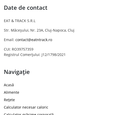
Date de contact
EAT & TRACK S.R.L
Str. Măceșului, Nr. 23A, Cluj-Napoca, Cluj
Email:
contact@eatntrack.ro
CUI: RO39757359
Registrul Comerțului: J12/1798/2021
Navigație
Acasă
Alimente
Rețete
Calculator necesar caloric
Calculator grăsime corporală