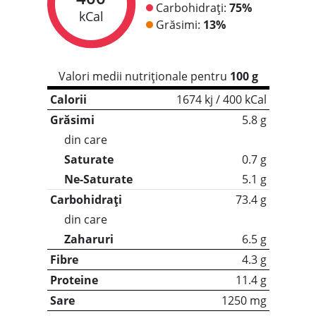
Carbohidrați:
75%
kCal
Grăsimi:
13%
Valori medii nutriționale pentru
100 g
Calorii
1674 kj / 400 kCal
Grăsimi
5.8 g
din care
Saturate
0.7 g
Ne-Saturate
5.1 g
Carbohidrați
73.4 g
din care
Zaharuri
6.5 g
Fibre
4.3 g
Proteine
11.4 g
Sare
1250 mg