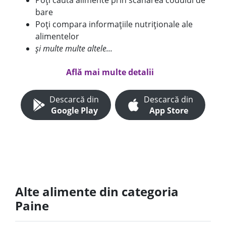
Poți căuta alimente prin scanarea codului de
bare
Poți compara informațiile nutriționale ale
alimentelor
și multe multe altele...
Află mai multe detalii
Descarcă din
Descarcă din
Google Play
App Store
Alte alimente din categoria
Paine