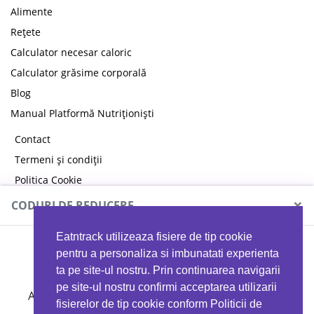
Alimente
Rețete
Calculator necesar caloric
Calculator grăsime corporală
Blog
Manual Platformă Nutriționiști
Contact
Termeni și condiții
Politica Cookie
Politica de confidențialitate
×
CODURI DE REDUCERE
Eatntrack utilizeaza fisiere de tip cookie
MYPROTEIN
pentru a personaliza si imbunatati experienta
ta pe site-ul nostru. Prin continuarea navigarii
pe site-ul nostru confirmi acceptarea utilizarii
Ai
40%
reducere la orice comandă folosind codul
fisierelor de tip cookie conform Politicii de
EATTRACK