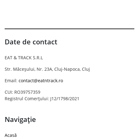
Date de contact
EAT & TRACK S.R.L
Str. Măceșului, Nr. 23A, Cluj-Napoca, Cluj
Email:
contact@eatntrack.ro
CUI: RO39757359
Registrul Comerțului: J12/1798/2021
Navigație
Acasă