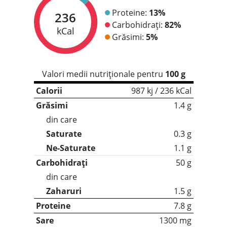
Proteine:
13%
236
Carbohidrați:
82%
kCal
Grăsimi:
5%
Valori medii nutriționale pentru
100 g
Calorii
987 kj / 236 kCal
Grăsimi
1.4 g
din care
Saturate
0.3 g
Ne-Saturate
1.1 g
Carbohidrați
50 g
din care
Zaharuri
1.5 g
Proteine
7.8 g
Sare
1300 mg