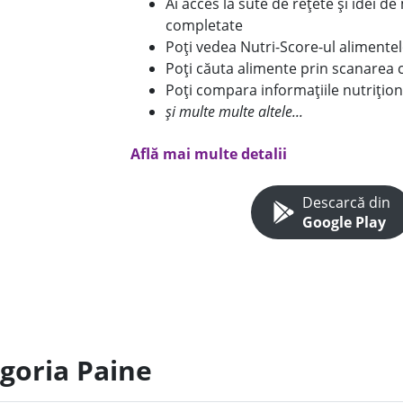
Ai acces la sute de rețete și idei d
completate
Poți vedea Nutri-Score-ul alimente
Poți căuta alimente prin scanarea 
Poți compara informațiile nutrițion
și multe multe altele...
Află mai multe detalii
Descarcă din
Google Play
egoria Paine