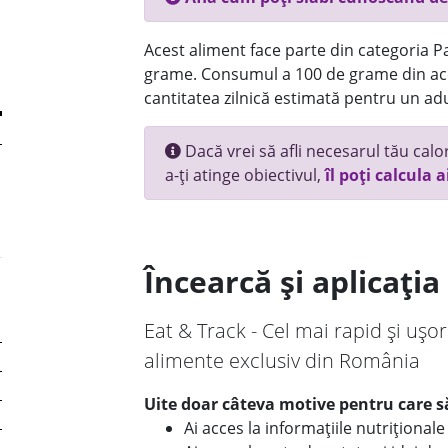
Acest aliment face parte din categoria Pai
grame. Consumul a 100 de grame din ace
cantitatea zilnică estimată pentru un adu
Dacă vrei să afli necesarul tău calori
a-ți atinge obiectivul,
îl poți calcula a
Încearcă și aplicați
Eat & Track - Cel mai rapid și ușor
alimente exclusiv din România
Uite doar câteva motive pentru care să
Ai acces la informațiile nutriționa