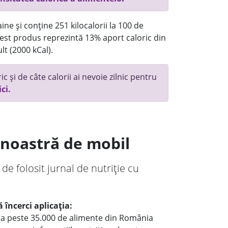
ne și conține 251 kilocalorii la 100 de
st produs reprezintă 13% aport caloric din
lt (2000 kCal).
c și de câte calorii ai nevoie zilnic pentru
ici.
a noastră de mobil
 de folosit jurnal de nutriție cu
 încerci aplicația:
le a peste 35.000 de alimente din România