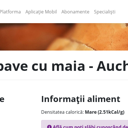
(current)
(current)
Platforma
Aplicație Mobil
Abonamente
Specialiști
 pave cu maia - Auc
le
Informații aliment
Densitatea calorică:
Mare (2.51kCal/g)
Află cum poți slăbi cunoscând de