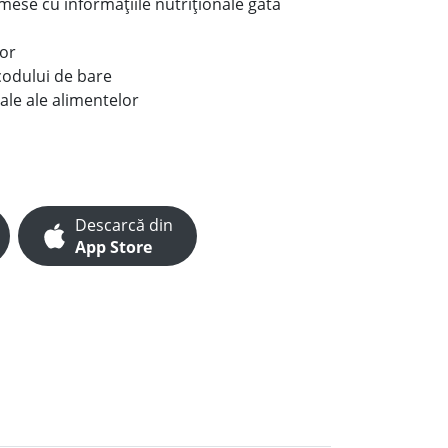
e mese cu informațiile nutriționale gata
lor
codului de bare
ale ale alimentelor
Descarcă din
App Store