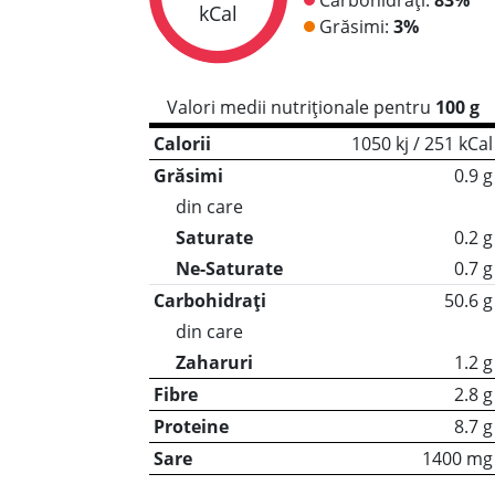
kCal
Grăsimi:
3%
Valori medii nutriționale pentru
100 g
Calorii
1050 kj / 251 kCal
Grăsimi
0.9 g
din care
Saturate
0.2 g
Ne-Saturate
0.7 g
Carbohidrați
50.6 g
din care
Zaharuri
1.2 g
Fibre
2.8 g
Proteine
8.7 g
Sare
1400 mg