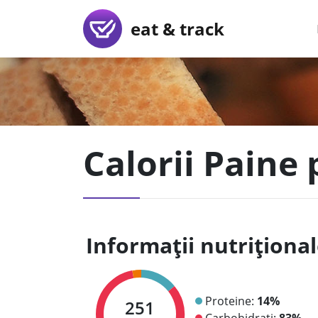
eat & track
Calorii Paine
Informații nutriționa
Proteine:
14%
251
Carbohidrați:
83%