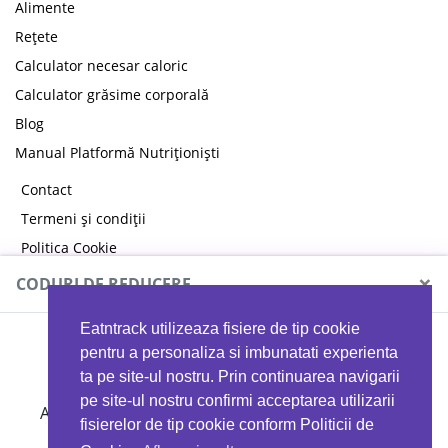
Alimente
Rețete
Calculator necesar caloric
Calculator grăsime corporală
Blog
Manual Platformă Nutriționiști
Contact
Termeni și condiții
Politica Cookie
Politica de confidențialitate
×
CODURI DE REDUCERE
Eatntrack utilizeaza fisiere de tip cookie
MYPROTEIN
pentru a personaliza si imbunatati experienta
ta pe site-ul nostru. Prin continuarea navigarii
pe site-ul nostru confirmi acceptarea utilizarii
Ai
40%
reducere la orice comandă folosind codul
fisierelor de tip cookie conform Politicii de
EATTRACK