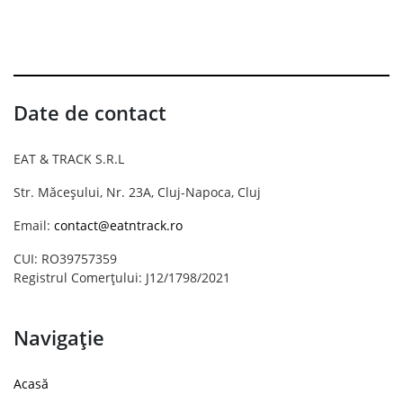
Date de contact
EAT & TRACK S.R.L
Str. Măceșului, Nr. 23A, Cluj-Napoca, Cluj
Email:
contact@eatntrack.ro
CUI: RO39757359
Registrul Comerțului: J12/1798/2021
Navigație
Acasă