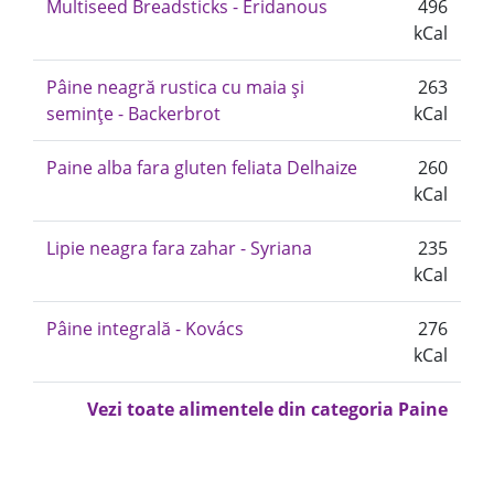
Multiseed Breadsticks - Eridanous
496
kCal
Pâine neagră rustica cu maia și
263
semințe - Backerbrot
kCal
Paine alba fara gluten feliata Delhaize
260
kCal
Lipie neagra fara zahar - Syriana
235
kCal
Pâine integrală - Kovács
276
kCal
Vezi toate alimentele din categoria Paine