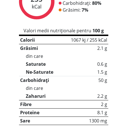
Carbohidrați:
80%
kCal
Grăsimi:
7%
Valori medii nutriționale pentru
100 g
Calorii
1067 kj / 255 kCal
Grăsimi
2.1 g
din care
Saturate
0.6 g
Ne-Saturate
1.5 g
Carbohidrați
50 g
din care
Zaharuri
2.2 g
Fibre
2 g
Proteine
8.1 g
Sare
1300 mg