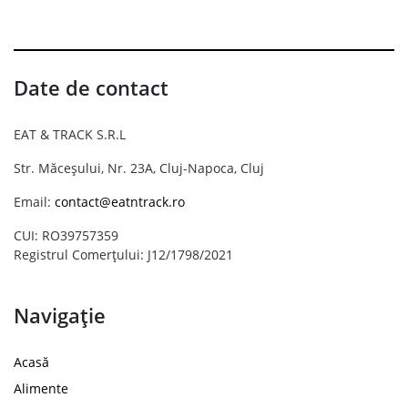
Date de contact
EAT & TRACK S.R.L
Str. Măceșului, Nr. 23A, Cluj-Napoca, Cluj
Email:
contact@eatntrack.ro
CUI: RO39757359
Registrul Comerțului: J12/1798/2021
Navigație
Acasă
Alimente