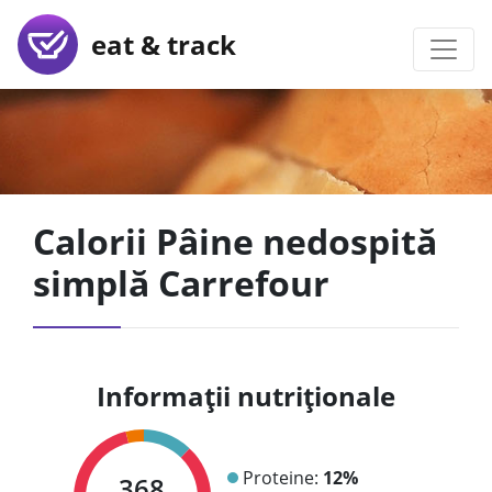
eat & track
Calorii Pâine nedospită
simplă Carrefour
Informații nutriționale
Proteine:
12%
368