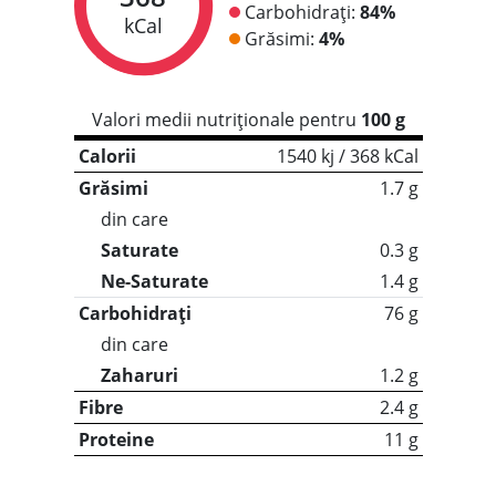
Carbohidrați:
84%
kCal
Grăsimi:
4%
Valori medii nutriționale pentru
100 g
Calorii
1540 kj / 368 kCal
Grăsimi
1.7 g
din care
Saturate
0.3 g
Ne-Saturate
1.4 g
Carbohidrați
76 g
din care
Zaharuri
1.2 g
Fibre
2.4 g
Proteine
11 g