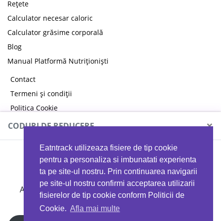
Rețete
Calculator necesar caloric
Calculator grăsime corporală
Blog
Manual Platformă Nutriționiști
Contact
Termeni și condiții
Politica Cookie
Politica de confidențialitate
×
CODURI DE REDUCERE
Eatntrack utilizeaza fisiere de tip cookie
MYPROTEIN
pentru a personaliza si imbunatati experienta
ta pe site-ul nostru. Prin continuarea navigarii
pe site-ul nostru confirmi acceptarea utilizarii
Ai
40%
reducere la orice comandă folosind codul
fisierelor de tip cookie conform Politicii de
EATTRACK
Cookie.
Afla mai multe