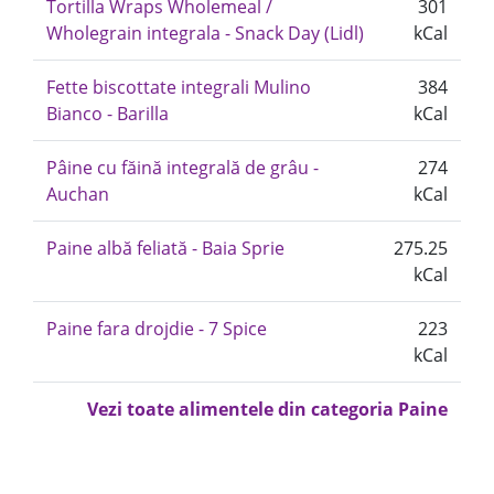
Tortilla Wraps Wholemeal /
301
Wholegrain integrala - Snack Day (Lidl)
kCal
Fette biscottate integrali Mulino
384
Bianco - Barilla
kCal
Pâine cu făină integrală de grâu -
274
Auchan
kCal
Paine albă feliată - Baia Sprie
275.25
kCal
Paine fara drojdie - 7 Spice
223
kCal
Vezi toate alimentele din categoria Paine