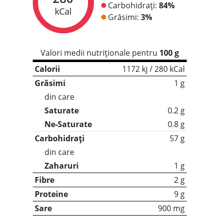
Carbohidrați:
84%
kCal
Grăsimi:
3%
Valori medii nutriționale pentru
100 g
Calorii
1172 kj / 280 kCal
Grăsimi
1 g
din care
Saturate
0.2 g
Ne-Saturate
0.8 g
Carbohidrați
57 g
din care
Zaharuri
1 g
Fibre
2 g
Proteine
9 g
Sare
900 mg