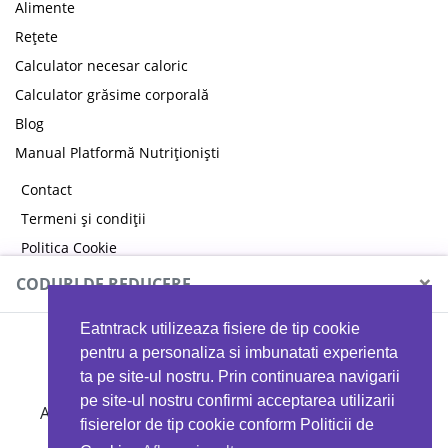
Alimente
Rețete
Calculator necesar caloric
Calculator grăsime corporală
Blog
Manual Platformă Nutriționiști
Contact
Termeni și condiții
Politica Cookie
Politica de confidențialitate
×
CODURI DE REDUCERE
Eatntrack utilizeaza fisiere de tip cookie
MYPROTEIN
pentru a personaliza si imbunatati experienta
ta pe site-ul nostru. Prin continuarea navigarii
pe site-ul nostru confirmi acceptarea utilizarii
Ai
40%
reducere la orice comandă folosind codul
fisierelor de tip cookie conform Politicii de
EATTRACK