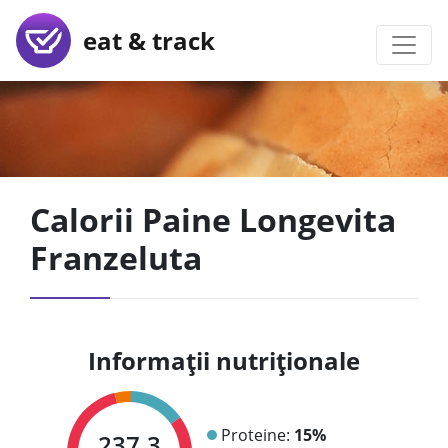
eat & track
Calorii Paine Longevita
Franzeluta
Informații nutriționale
Proteine:
15%
237.3