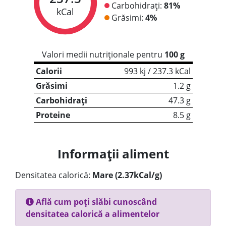
Carbohidrați:
81%
kCal
Grăsimi:
4%
Valori medii nutriționale pentru
100 g
Calorii
993 kj / 237.3 kCal
Grăsimi
1.2 g
Carbohidrați
47.3 g
Proteine
8.5 g
Informații aliment
Densitatea calorică:
Mare (2.37kCal/g)
Află cum poți slăbi cunoscând
densitatea calorică a alimentelor