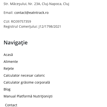
Str. Măceșului, Nr. 23A, Cluj-Napoca, Cluj
Email:
contact@eatntrack.ro
CUI: RO39757359
Registrul Comerțului: J12/1798/2021
Navigație
Acasă
Alimente
Rețete
Calculator necesar caloric
Calculator grăsime corporală
Blog
Manual Platformă Nutriționiști
Contact